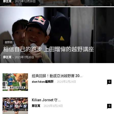
鄭匡寓
-
2025年12月30日
越野跑
相信自己的跑步 上田瑠偉的越野講座
鄭匡寓
-
2025年7月20日
經典回歸！動感亞洲越野賽 20...
don1don編輯群
-
2026年2月24日
0
Kilian Jornet 守...
鄭匡寓
-
2026年6月24日
0