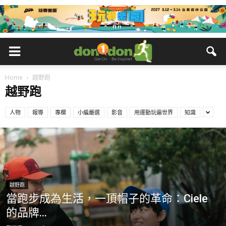
Home
越野跑
越野跑
人物
報導
專欄
小編嚴選
影音
用運動玩遍世界
知識
越野跑
當跑步成為生活，一頂帽子的革命：Ciele
的品牌...