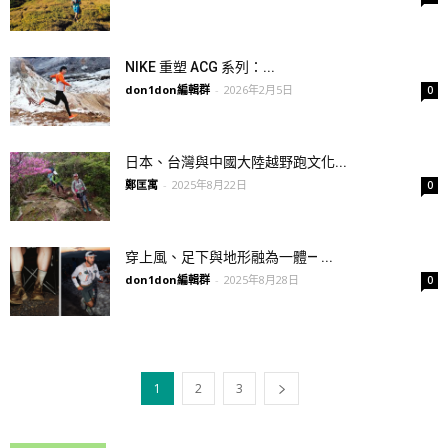
NIKE 重塑 ACG 系列：...
don1don編輯群
-
2026年2月5日
0
日本、台灣與中國大陸越野跑文化...
鄭匡寓
-
2025年8月22日
0
穿上風、足下與地形融為一體— ...
don1don編輯群
-
2025年8月28日
0
1
2
3