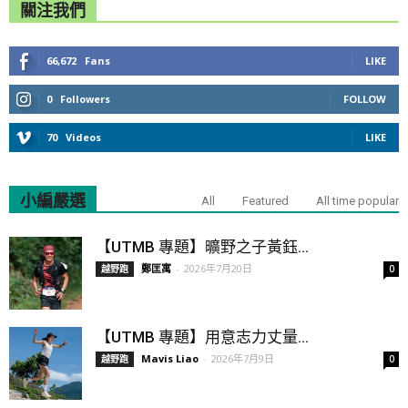
關注我們
66,672
Fans
LIKE
0
Followers
FOLLOW
70
Videos
LIKE
小編嚴選
All
Featured
All time popular
【UTMB 專題】曠野之子黃鈺...
鄭匡寓
-
2026年7月20日
越野跑
0
【UTMB 專題】用意志力丈量...
Mavis Liao
-
2026年7月9日
越野跑
0