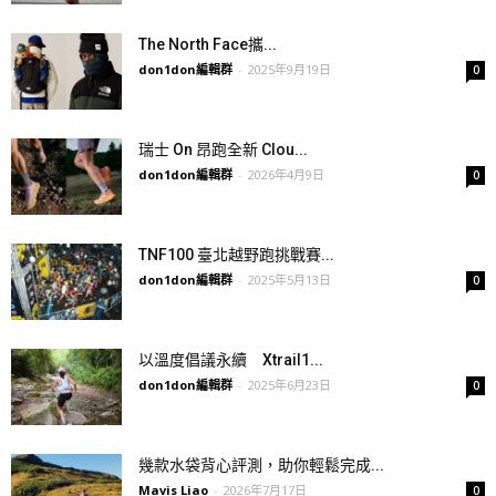
The North Face攜...
don1don編輯群
-
2025年9月19日
0
瑞士 On 昂跑全新 Clou...
don1don編輯群
-
2026年4月9日
0
TNF100 臺北越野跑挑戰賽...
don1don編輯群
-
2025年5月13日
0
以溫度倡議永續 Xtrail1...
don1don編輯群
-
2025年6月23日
0
幾款水袋背心評測，助你輕鬆完成...
Mavis Liao
-
2026年7月17日
0