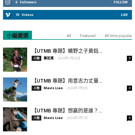
0
Followers
FOLLOW
70
Videos
LIKE
小編嚴選
All
Featured
All time popular
【UTMB 專題】曠野之子黃鈺...
鄭匡寓
-
2026年7月20日
人物
0
【UTMB 專題】用意志力丈量...
Mavis Liao
-
2026年7月9日
人物
0
【UTMB 專題】想贏的是誰？...
Mavis Liao
-
2026年7月1日
人物
0