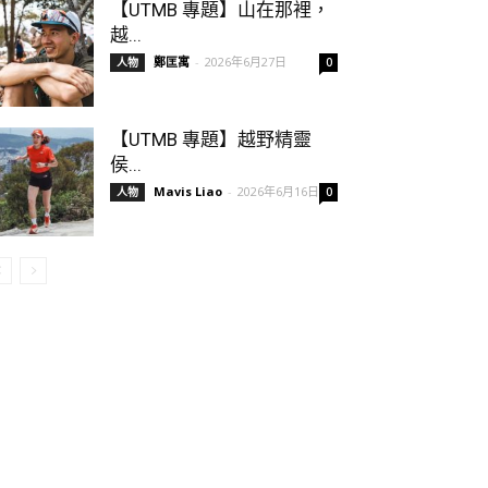
【UTMB 專題】山在那裡，
越...
鄭匡寓
-
2026年6月27日
人物
0
【UTMB 專題】越野精靈
侯...
Mavis Liao
-
2026年6月16日
人物
0