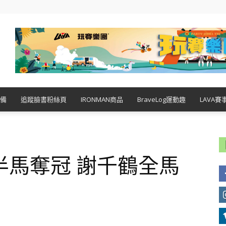
備
追蹤臉書粉絲頁
IRONMAN商品
BraveLog運動趣
LAVA賽
半馬奪冠 謝千鶴全馬