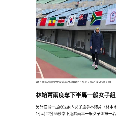
謝千鶴與我國會旗在大阪體育場留下合影，圖片來源:謝千鶴
林嫆菁兩度奪下半馬一般女子組
另外值得一提的是素人女子選手林嫆菁（林水
1小時22分55秒拿下連續兩年一般女子組第一