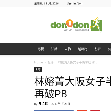
星期四, 6 8 月, 2026
Sign in / Join
Don1Don
動
一
動
專欄
知識
人物
越野跑
影音
裝
Home
報導
林嫆菁大阪女子半馬奪冠 謝...
報導
林嫆菁大阪女子
再破PB
By
陳 立恒
-
2019年1月28日