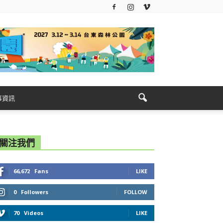
事資訊
關注我們
66,672
Fans
LIKE
0
Followers
FOLLOW
70
Videos
LIKE