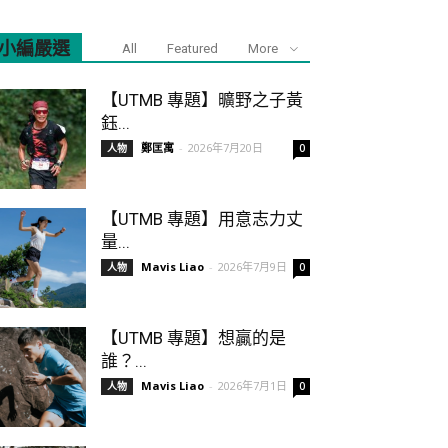
小編嚴選
All
Featured
More
【UTMB 專題】曠野之子黃
鈺...
鄭匡寓
-
2026年7月20日
人物
0
【UTMB 專題】用意志力丈
量...
Mavis Liao
-
2026年7月9日
人物
0
【UTMB 專題】想贏的是
誰？...
Mavis Liao
-
2026年7月1日
人物
0