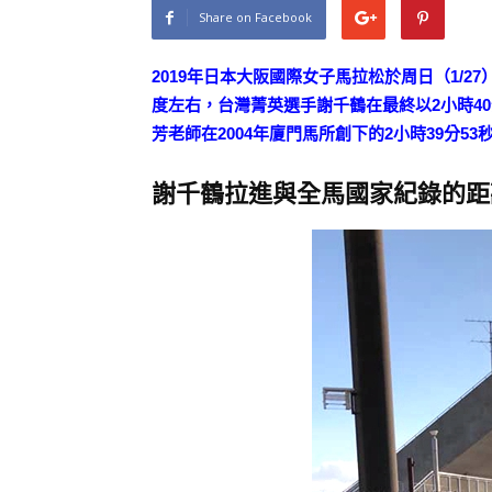
Share on Facebook
2019年日本大阪國際女子馬拉松於周日（1/2
度左右，台灣菁英選手謝千鶴在最終以2小時40
芳老師在2004年廈門馬所創下的2小時39分53
謝千鶴拉進與全馬國家紀錄的距