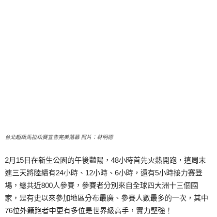
台北超級馬拉松賽宣告完美落幕 照片：林明德
2月15日在新生公園的午後豔陽，48小時首先火熱開跑，這周末
連三天將陸續有24小時、12小時、6小時，還有5小時接力賽登
場，總共近800人參賽，參賽者分別來自全球四大洲十三個國
家，是有史以來參加地區分布最廣、參賽人數最多的一次，其中
76位外籍跑者中更有多位是世界級高手，實力堅強！