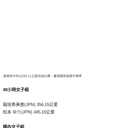
黃筱純今年以295.11公里完成比賽，獲得國家級選手標準
48小時女子組
稲垣寿美恵(JPN) 356.15公里
松本 ゆり(JPN) 345.16公里
國內女子組