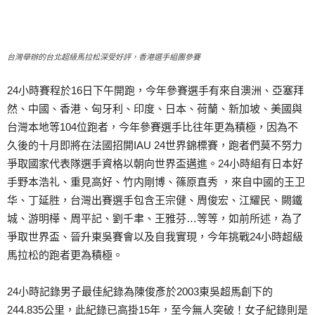
台灣舉辦的台北超級馬拉松深受好評，香港選手組團參賽
24小時賽程於16日下午開跑，今年參賽選手有來自澳洲、亞塞拜
然、中國、香港、匈牙利、印度、日本、荷蘭、新加坡、美國與
台灣本地等104位跑者，今年參賽選手比往年更為積極，因為不
久後的十月即將在法國招開IAU 24世界錦標賽，跑者們莫不努力
爭取國家代表隊選手資格以朝向世界盃邁進。24小時組有日本好
手野本浩礼、重見高好、竹内剛博、篠原直秀 ，來自中國的王卫
华、丁延胜，台灣出賽選手包含王宗健、周俊宏、江耀民、闕鐵
城、游明樺、周平記、劉千聿、王雅芬…等等，如前所述，為了
爭取世界盃、晉升東吳賽會以及自我實現，今年挑戰24小時超級
馬拉松的跑者更為積極。
24小時記錄男子最佳紀錄為陳俊彥於2003東吳超馬創下的
244.835公里，此紀錄已高掛15年，至今無人突破！女子紀錄則是