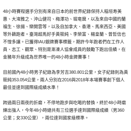
48小時賽程選手分別有來自日本的前世界紀錄保持人稲垣寿美
惠、大滝雅之、沖山健司、梅澤功、堀竜麿，以及來自中國的蘭
福生、徐揚、欒開雲等，以及自加拿大、香港、馬來西亞、美國
等外籍跑者。臺灣超馬好手黃筱純、李榮富、楊皇蘭、曾哲信也
不惶多讓。已獲得IAU銀牌賽事標籤，期許今年跑者們在工作人
員、志工、觀眾、特別是漸凍人協會成員的鼓勵下跑出佳績，在
金豬年升級成為世界唯一的48小時金牌賽事！
目前國內48小時男子紀錄為李芳吉380.801公里，女子紀錄則為黃
筱純353.054公里，兩人分別在2016與2018年本場賽事創下個人
最佳並達到國際級成績水準！
跨過兩日兩夜的折磨，不停地跑步與吃喝的替換，終於48小時磨
練出強人，今年48小時總共有三位選手達到國際級成績（男360
公里；女330公里），兩位達到國家級標準。