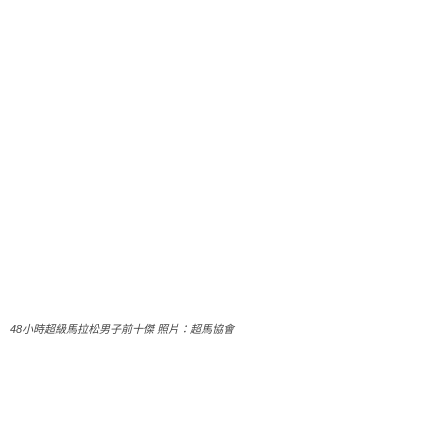
48小時超級馬拉松男子前十傑 照片：超馬協會