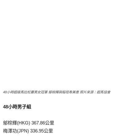
48小時超級馬拉松賽男女冠軍 鄔棕輝與稲垣寿美恵 照片來源：超馬協會
48小時男子組
鄔棕輝(HKG) 367.86公里
梅澤功(JPN) 336.95公里