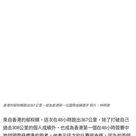
香港的鄔棕輝跑出367公里，成為香港第一位國際成績選手 照片：林明德
來自香港的鄔棕輝，這次在48小時跑出367公里，除了打破自己
過去308公里的個人成績外，也成為香港第一個在48小時競賽中
跨越國際級標準的跑者。他表示這次的比賽很幸運，因為前兩個