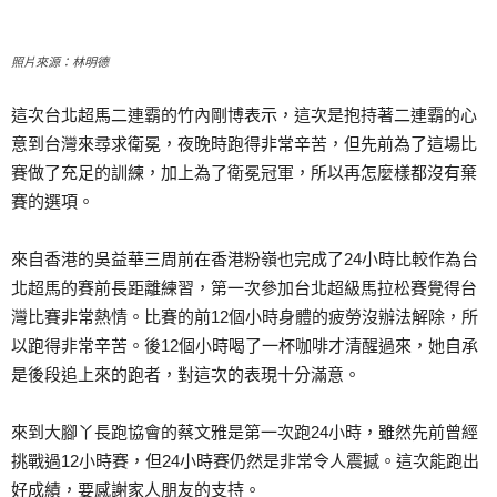
照片來源：林明德
這次台北超馬二連霸的竹內剛博表示，這次是抱持著二連霸的心
意到台灣來尋求衛冕，夜晚時跑得非常辛苦，但先前為了這場比
賽做了充足的訓練，加上為了衛冕冠軍，所以再怎麼樣都沒有棄
賽的選項。
來自香港的吳益華三周前在香港粉嶺也完成了24小時比較作為台
北超馬的賽前長距離練習，第一次參加台北超級馬拉松賽覺得台
灣比賽非常熱情。比賽的前12個小時身體的疲勞沒辦法解除，所
以跑得非常辛苦。後12個小時喝了一杯咖啡才清醒過來，她自承
是後段追上來的跑者，對這次的表現十分滿意。
來到大腳丫長跑協會的蔡文雅是第一次跑24小時，雖然先前曾經
挑戰過12小時賽，但24小時賽仍然是非常令人震撼。這次能跑出
好成績，要感謝家人朋友的支持。