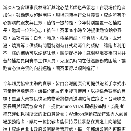
漸凍人協會理事長林詠沂與沈心慧老師也帶領志工在現場位跑者
加油，鼓勵跑友超越困境。現場同時進行公益義賣，感謝所有愛
心認購的跑友與民眾。值得一提的是，今年特別設置一名補給
長，邀請一位熱心志工擔任！賽事48小時全時提供熱食給參賽
者，品項豐富：白粥、地瓜、榨菜肉絲、牛蒡絲、脆筍、玉米
湯、燒賣等；供餐時間還特別有各式易消化的餐點。讓跑者利用
不一樣的補給可以調整味覺，順便提提神！感謝整場賽事同甘共
苦的補給員與賽事工作人員，克服長時間在低溫服務的困境，讓
跑者心無旁鶩的向前邁進，讓賽事得以順利進行！
今年超馬協會主辦的賽事，皆由台灣開廣公司提供跑者手拿式小
容量環保飛跑杯，讓每位跑友們重複再使用，以達綠色賽事的目
標！嘉里大榮提供快速的物流將物資送達給每位跑者。台灣味之
素長期與超馬協會合作，提供amino VITAL頂級胺基酸，為跑者
補充運動耗損所需的蛋白質營養；Wellcon運動按摩特派專人到會
場服務跑者，讓每一位挑戰者能保持最佳狀態在賽道上向前邁
進！感謝台北市政府公園路燈管理處，每一年都讓公園內道路更