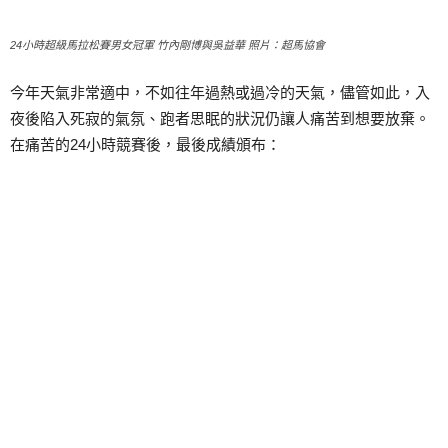
24小時超級馬拉松賽男女冠軍 竹內剛博與吳益華 照片：超馬協會
今年天氣非常適中，不如往年過熱或過冷的天氣，儘管如此，入
夜後陷入死寂的氣氛、跑者思眠的狀況仍讓人痛苦到想要放棄。
在痛苦的24小時競賽後，最後成績頒布：