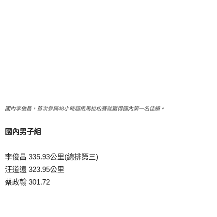
國內李俊昌，首次參與48小時超級馬拉松賽就獲得國內第一名佳績。
國內男子組
李俊昌 335.93公里(總排第三)
汪道遠 323.95公里
蔡政翰 301.72