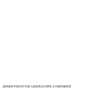
越來越多年輕的好手踏入超級馬拉松領域 王宗健與鍾易霖