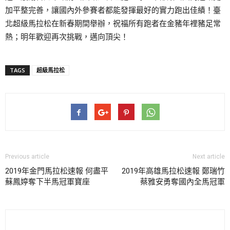
加平整完善，讓國內外參賽者都能發揮最好的實力跑出佳績！臺
北超級馬拉松在新春期間舉辦，祝福所有跑者在金豬年裡豬足常
熱；明年歡迎再次挑戰，邁向頂尖！
TAGS
超級馬拉松
Previous article
Next article
2019年金門馬拉松速報 何盡平
2019年高雄馬拉松速報 鄭瑞竹
蘇鳳婷奪下半馬冠軍寶座
蔡雅安勇奪國內全馬冠軍