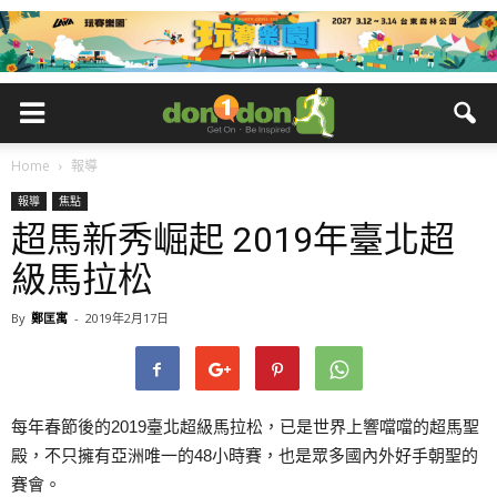
Home
報導
報導
焦點
超馬新秀崛起 2019年臺北超
級馬拉松
By
鄭匡寓
-
2019年2月17日
每年春節後的2019臺北超級馬拉松，已是世界上響噹噹的超馬聖
殿，不只擁有亞洲唯一的48小時賽，也是眾多國內外好手朝聖的
賽會。