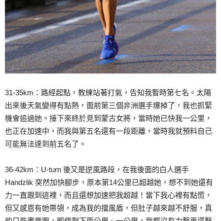
31-35km：路經起點，教練站著打氣，告知我暫時第七名。太陽
出來後天氣變得有點熱，面前第三個非洲選手爆掉了，我也抓緊
機會追過她。接下來終於見到蒙古女將，當時她已快我一公里，
也正在加速中，而我與第五名還有一段距離，當時我就預料自己
可能無法達到前五名了。
36-42km：U-turn 後又是逆風路段，在我後面的白人選手
Handzlik 突然加快腳步，原本第14公里已超越她，想不到她還有
力一直跟到這裡，而且還想加速把我超越！當下我心裡有點慌，
但又感恩有她帶領，成為我的擋風盾，但肚子越來越不舒服，真
的只能盡量跟，即使剩下兩公里、一公里，我都沒有力擊再還擊