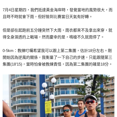
7月4日星期四，我們抵達黃金海岸時，發覺當地的風勢很大，而
且時不時就會下雨，但好險到比賽當日天氣有好轉。
但是卻在起跑前五分鐘突然下大雨，雨衣都來不及拿出來穿，就
得全身濕透的上戰場，然而慶幸的是，鳴槍不久就雨停了。
0-5km：教練叮囑希望我可以跟上第二集團，估計18分左右。剛
開始因為逆風的關係，我衡量了一下自己的步速，只能跟隨第三
集團(18’15)，當時怕會被教練責怪，因為第二集團的確是18分。