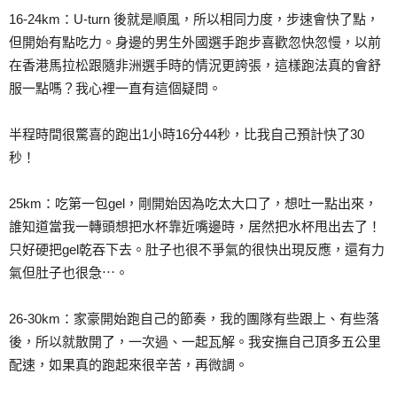
16-24km：U-turn 後就是順風，所以相同力度，步速會快了點，
但開始有點吃力。身邊的男生外國選手跑步喜歡忽快忽慢，以前
在香港馬拉松跟隨非洲選手時的情況更誇張，這樣跑法真的會舒
服一點嗎？我心裡一直有這個疑問。
半程時間很驚喜的跑出1小時16分44秒，比我自己預計快了30
秒！
25km：吃第一包gel，剛開始因為吃太大口了，想吐一點出來，
誰知道當我一轉頭想把水杯靠近嘴邊時，居然把水杯甩出去了！
只好硬把gel乾吞下去。肚子也很不爭氣的很快出現反應，還有力
氣但肚子也很急⋯。
26-30km：家豪開始跑自己的節奏，我的團隊有些跟上、有些落
後，所以就散開了，一次過、一起瓦解。我安撫自己頂多五公里
配速，如果真的跑起來很辛苦，再微調。