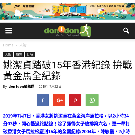
Home
人物
人物
報導
比賽
姚潔貞踏破15年香港紀錄 拚戰
黃金馬全紀錄
By
don1don編輯群
-
2019年7月22日
2019年7月7日，香港女將姚潔貞在黃金海岸馬拉松，以2小時34
分07秒，開心衝過終點線！除了獲得女子總排第六名，更一舉打
破香港女子馬拉松塵封15年的全國紀錄(2004年，陳敏儀，2小時