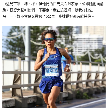
中途見芷銦、坤、樑，但他們的目光只看到家豪，並跟隨他向前
跑，很想大聲叫他們：不要走，我在這裡呀！幫我打打氣
吧⋯⋯，好不容易又撐過了5公里，步速還好都有維持住。