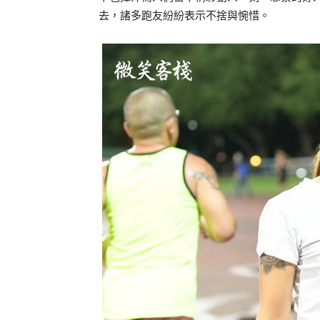
去，諸多跑友紛紛表示不捨與惋惜。