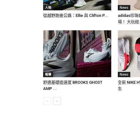
人物
News
從越野跑進公路：Ellie 與 Clifton P...
adidas
場！ 大玩經.
報導
News
舒適基礎追速度 BROOKS GHOST
全新 NIKE
AMP ...
生