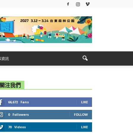
事資訊
關注我們
66,672
Fans
LIKE
0
Followers
FOLLOW
70
Videos
LIKE