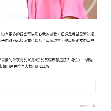
，沒有更多的語言可以形容我的感受，但還是希望思縈能順
孩子們雖然心底沉重也接納了這個現實，也感謝跑友們這些
思縈的骨灰將於10月4日於基礎忠恕道院入塔位，一切從
龜山區免坑里大棟山路111號)
Next article