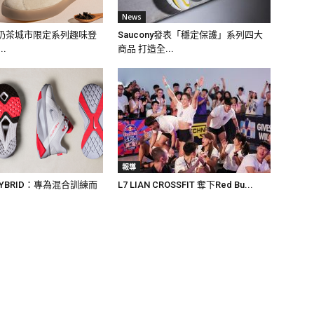
News
珍珠奶茶城市限定系列趣味登
Saucony發表「穩定保護」系列四大
..
商品 打造全...
報導
 HYBRID：專為混合訓練而
L7 LIAN CROSSFIT 奪下Red Bu...