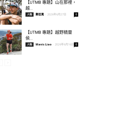
【UTMB 專題】山在那裡，
越...
鄭匡寓
-
2026年6月27日
人物
0
【UTMB 專題】越野精靈
侯...
Mavis Liao
-
2026年6月16日
人物
0