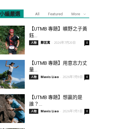
小編嚴選
All
Featured
More
【UTMB 專題】曠野之子黃
鈺...
鄭匡寓
-
2026年7月20日
人物
0
【UTMB 專題】用意志力丈
量...
Mavis Liao
-
2026年7月9日
人物
0
【UTMB 專題】想贏的是
誰？...
Mavis Liao
-
2026年7月1日
人物
0