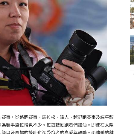
動賽事，從路跑賽事、馬拉松、鐵人、越野跑賽事及端午龍
也為賽事單位增色不少。每每鼓勵跑者們加油。即使在太陽
人緣以及風趣的談吐也深受跑者的喜愛與鼓勵。面離她的離