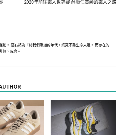
你
2020年前往鐵人世錦賽 薛順仁賈帥的鐵人之路
運動。 座右銘為「誌我們活過的年代，終究不離生命太遠。 而存在的
非無可琢磨。」
 AUTHOR