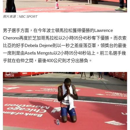
照片來源：NBC SPORT
男子選手方面，在今年波士頓馬拉松獲得優勝的Lawrence
Cherono再度於芝加哥馬拉松以2小時05分45秒奪下優勝。而衣索
比亞的好手Debela Dejene則以一秒之差座落亞軍，領獎台的最後
一席則是由Asefa Mengstu以2小時05分48秒站上。前三名選手幾
乎就在伯仲之間，最後400公尺則才分出勝負。