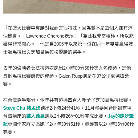
「在盛大比賽中奪勝對我而言很特殊，因為並不是每個人都有這
個機會。」Lawrence Cherono表示：「為此我非常積極，所以能
獲得非常開心。」他是自2006年以來第一位在同一年雙雙贏得波
士頓馬拉松與芝加哥馬拉松優勝的選手。
去年的優勝者莫法拉這次跑出2小時09分58秒第九名成績，是他
五個馬拉松賽最慢的成績。Galen Rupp則是在37公里處選擇棄
賽。
在台灣選手部分，今年共有超過四百人參予了芝加哥馬拉松賽。
Steve Chu 禇孟璁
跑出2小時24分41秒，11月將要回台開辦首場
台灣講座的
鐵人蕭昱
則以2小時26分01秒完成比賽，
Jay的跑步筆
記
專欄作家許立杰跑了2小時39分51秒。戴維育以2小時35分06秒
完賽。