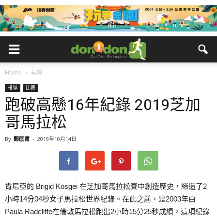
Home
報導
報導
比賽
跑破高懸16年紀錄 2019芝加
哥馬拉松
By
鄭匡寓
-
2019年10月14日
肯尼亞的 Brigid Kosgei 在芝加哥馬拉松賽中創造歷史，締造了2
小時14分04秒女子馬拉松世界紀錄。在此之前，是2003年由
Paula Radcliffe在倫敦馬拉松跑出2小時15分25秒成績，這項紀錄