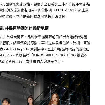
室展現不凡國際概念店規格，更獨步全台搶先上市新升級革命跑鞋
灣運動潮流消費者期待。開幕期間（11/10~11/21）來店消
製商品服務體驗，宣告嶄新運動潮流地標重磅登台！
多可能 共揭運動潮流信義新地標
 信義品牌概念店在台盛大開幕，品牌特舉辦開幕前日記者會邀請台灣體
馬王子李智凱、網壇傳奇盧彥勳、臺灣最速男楊俊瀚、跨欄一哥陳
didas Originals 原創精神，登上印著品牌標語的炫黑巴
AS。響應品牌「IMPOSSIBLE IS NOTHING 挑戰不
也於記者會上各自表述每個人的無畏宣言。