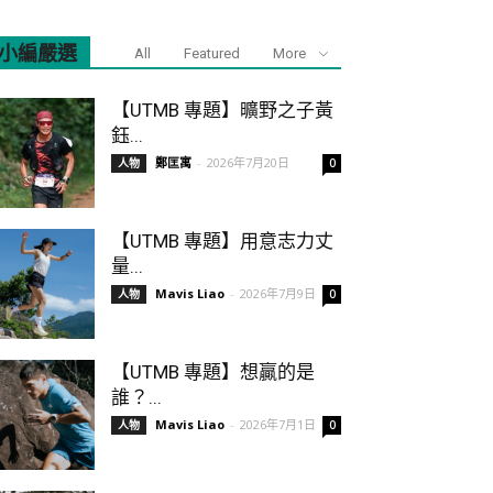
小編嚴選
All
Featured
More
【UTMB 專題】曠野之子黃
鈺...
鄭匡寓
-
2026年7月20日
人物
0
【UTMB 專題】用意志力丈
量...
Mavis Liao
-
2026年7月9日
人物
0
【UTMB 專題】想贏的是
誰？...
Mavis Liao
-
2026年7月1日
人物
0