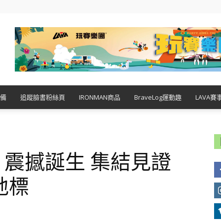
備
追蹤臉書粉絲頁
IRONMAN商品
BraveLog運動趣
LAVA賽
ro 震撼誕生 集結見證
地標