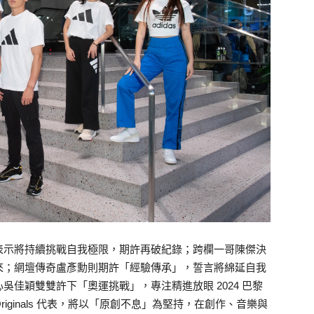
，表示將持續挑戰自我極限，期許再破紀錄；跨欄一哥陳傑決
來；網壇傳奇盧彥勳則期許「經驗傳承」，誓言將綿延自我
佳穎雙雙許下「奧運挑戰」，專注精進放眼 2024 巴黎
 Originals 代表，將以「原創不息」為堅持，在創作、音樂與