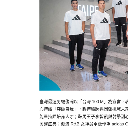
臺灣最速男楊俊瀚以「台灣 100 M」為宣言
心持續「突破自我」，將持續跨過困難挑戰未
能量持續培育人才；鞍馬王子李智凱與射擊甜心吳
奧運盛典；潮流 R&B 女神吳卓源作為 adidas