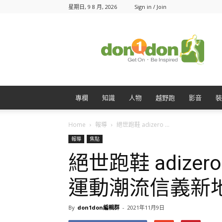
星期日, 9 8 月, 2026
Sign in / Join
Don1Don
動
一
動
專欄
知識
人物
越野跑
影音
裝
Home
報導
絕世跑鞋 adizero ...
報導
焦點
絕世跑鞋 adize
運動潮流信義新
By
don1don編輯群
-
2021年11月9日