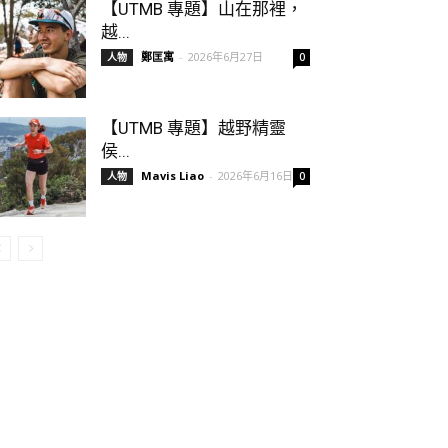
【UTMB 專題】山在那裡，
越...
鄭匡寓
-
2026年6月27日
人物
0
【UTMB 專題】越野精靈
侯...
Mavis Liao
-
2026年6月16日
人物
0