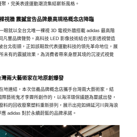
凝聚，完美表達運動潮流集結嶄新風格。
3D裸視牆 震撼宣告品牌最高規格概念店降臨
念店，第一眼就以全台北唯一裸視 3D 電視外牆搭載 adidas 最高階
不同凡響品牌聲勢。高科技 LED 影像技術結合光影透視營造
款驚破台北街頭，正如該鞋款代表運動科技的領先革命地位，展
牌概念店也以前所未有的震撼效果，為消費者帶來身歷其境的沉浸式視覺
台灣兩大藝術家在地原創爆發
發揚特色城市的在地連結，本次信義品牌概念店攜手台灣兩大藝術家，結
樓國際藝術鬼才李霽所創作的，以海洋環保議題為靈感出發，
表漁業廢料的回收廢棄塑料重新排列，展示出宛如綿延河川與海浪
adidas 對於永續蔚藍的品牌承諾。