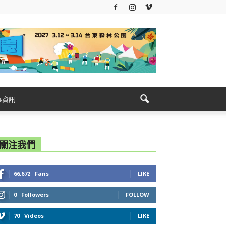
事資訊
關注我們
66,672
Fans
LIKE
0
Followers
FOLLOW
70
Videos
LIKE