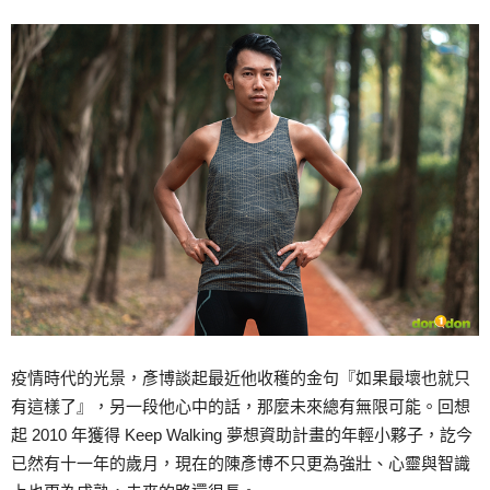
疫情時代的光景，彥博談起最近他收穫的金句『如果最壞也就只
有這樣了』，另一段他心中的話，那麼未來總有無限可能。回想
起 2010 年獲得 Keep Walking 夢想資助計畫的年輕小夥子，訖今
已然有十一年的歲月，現在的陳彥博不只更為強壯、心靈與智識