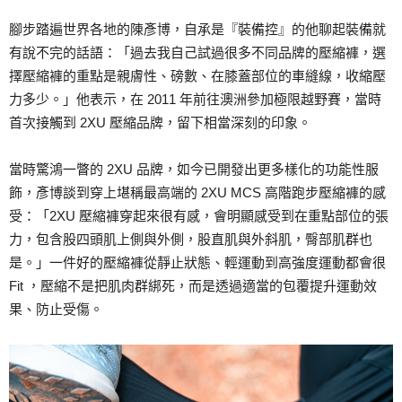
腳步踏遍世界各地的陳彥博，自承是『裝備控』的他聊起裝備就
有說不完的話語：「過去我自己試過很多不同品牌的壓縮褲，選
擇壓縮褲的重點是親膚性、磅數、在膝蓋部位的車縫線，收縮壓
力多少。」他表示，在 2011 年前往澳洲參加極限越野賽，當時
首次接觸到 2XU 壓縮品牌，留下相當深刻的印象。
當時驚鴻一瞥的 2XU 品牌，如今已開發出更多樣化的功能性服
飾，彥博談到穿上堪稱最高端的 2XU MCS 高階跑步壓縮褲的感
受：「2XU 壓縮褲穿起來很有感，會明顯感受到在重點部位的張
力，包含股四頭肌上側與外側，股直肌與外斜肌，臀部肌群也
是。」一件好的壓縮褲從靜止狀態、輕運動到高強度運動都會很
Fit ，壓縮不是把肌肉群綁死，而是透過適當的包覆提升運動效
果、防止受傷。