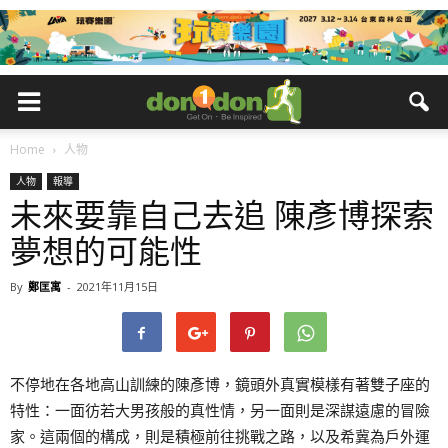
Home
人物
人物
報導
未來要靠自己去追 陳彥博探索
夢想的可能性
By
鄭匡寓
-
2021年11月15日
不停地在各地高山訓練的陳彥博，鏡頭外真實模樣有著雙子座的
特性：一面彷若大男孩般的真性情，另一面則是深謀遠慮的冒險
家。這兩個的構成，則是積極前往挑戰之路，以及希冀為戶外運