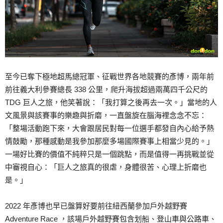
至今已奪下極地超馬總冠軍、征戰世界各地競賽的彥博，兩年前
前往義大利參賽總長 338 公里，爬升海拔超過兩萬四千公尺的
TDG 巨人之旅，他笑著說：「我打算之後再去一次。」當地的人
文風景與該賽事的樂趣與折磨，一直盤旋在腦海裡念念不忘：
「整場活動跑下來，大會跟居民對每一位選手都發自內心給予熱
情鼓勵，那種感動是我參加那麼多場國際賽事上相當少見的。」
一場好比賽的價值不純粹只是一個跳點，而是值得一再挑戰並從
中審視自心：「巨人之旅真的很虐，身體很苦、心理上折磨也
是。」
2022 年彥博也早已盤算好要前往紐西蘭參加戶外越野賽
Adventure Race ，該場戶外越野賽包含划船、登山車與公路車、