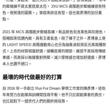
的壓縮褲不是太素就是太花， 2XU MCS 高階跑步壓縮褲很有特
色，很俐落的圖案。」穿起來帥且有型，這也是彥博的加分重
點。
2021 年 MCS 高階跑步壓縮長褲，新品新色包含黑色與灰綠色，
搭襯起來低調內斂，具有王者氣息。除了褲子之外，彥博身上穿
的 LIGHT SPEED 高階運動背心也分為抽象波紋與反光黑兩種款
式。上衣的材質相當舒適，接觸皮膚的頸部、腋部不是採用傳統
車縫，而是採以無縫雷射熱壓，減少摩擦感也增加舒適度，彥博
本人也讚不絕口。
最壞的時代做最好的打算
自 2016 年一手創立 Run For Dream 夢想工作室的陳彥博，這些
年來努力在創業與訓練間找尋平衡，他不只扛起創業者的責任，
也扛起對下一個世代人們的期許與培育。