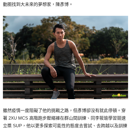
動圈找到大未來的夢想家，陳彥博。
雖然疫情一度阻礙了他的挑戰之路，但彥博卻沒有就此停頓。穿
著 2XU MCS 高階跑步壓縮褲在群山間訓練、同李筱瑜學習競速
立槳 SUP，他以更多探索可能性的態度去嘗試、去跨越以及訓練