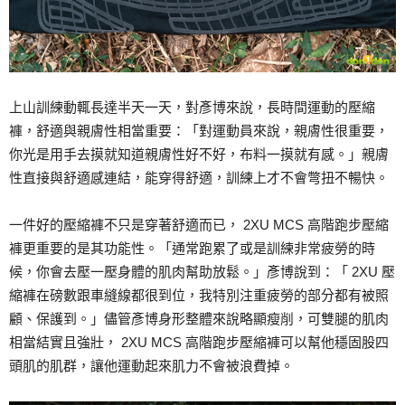
上山訓練動輒長達半天一天，對彥博來說，長時間運動的壓縮
褲，舒適與親膚性相當重要：「對運動員來說，親膚性很重要，
你光是用手去摸就知道親膚性好不好，布料一摸就有感。」親膚
性直接與舒適感連結，能穿得舒適，訓練上才不會彆扭不暢快。
一件好的壓縮褲不只是穿著舒適而已， 2XU MCS 高階跑步壓縮
褲更重要的是其功能性。「通常跑累了或是訓練非常疲勞的時
候，你會去壓一壓身體的肌肉幫助放鬆。」彥博說到：「 2XU 壓
縮褲在磅數跟車縫線都很到位，我特別注重疲勞的部分都有被照
顧、保護到。」儘管彥博身形整體來說略顯瘦削，可雙腿的肌肉
相當結實且強壯， 2XU MCS 高階跑步壓縮褲可以幫他穩固股四
頭肌的肌群，讓他運動起來肌力不會被浪費掉。