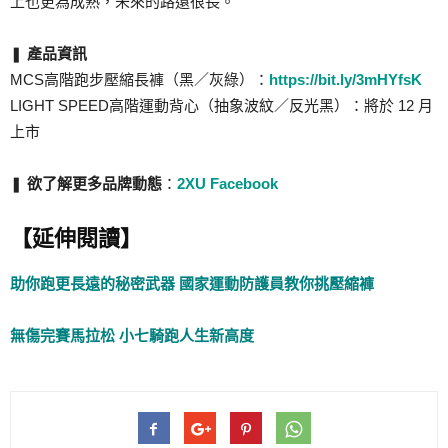
上也更為成熟，未來的路還很長。
❚
產品資訊
MCS高階跑步壓縮長褲（黑／灰綠）：
https://bit.ly/3mHYfsK
LIGHT SPEED高階運動背心（抽象波紋／反光黑）：將於 12 月
上市
❚
欲了解更多品牌動態
：
2XU Facebook
【延伸閱讀】
助你跑更長遠的秘密武器 國家運動防護員教你挑壓縮褲
無傷完賽馬拉松 小七騎跑人生新高度