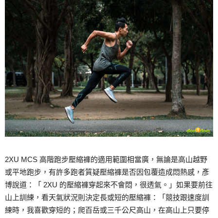
2XU MCS 高階跑步壓縮褲的適用範圍相當廣，無論是高山越野
或平地跑步，有許多跑者質疑壓縮褲是否因包覆造成悶熱感，彥
博說道：「 2XU 的壓縮褲穿起來不會悶，很透氣。」如果要前往
山上訓練，看天氣狀況則決定長或短的壓縮褲：「競技跟速度訓
練時，我喜歡穿短的；爬百岳或三千公尺高山，在高山上只要停