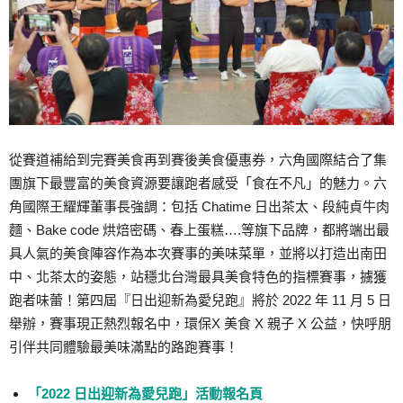
從賽道補給到完賽美食再到賽後美食優惠券，六角國際結合了集
團旗下最豐富的美食資源要讓跑者感受「食在不凡」的魅力。六
角國際王耀輝董事長強調：包括 Chatime 日出茶太、段純貞牛肉
麵、Bake code 烘焙密碼、春上蛋糕….等旗下品牌，都將端出最
具人氣的美食陣容作為本次賽事的美味菜單，並將以打造出南田
中、北茶太的姿態，站穩北台灣最具美食特色的指標賽事，擄獲
跑者味蕾！第四屆『日出迎新為愛兒跑』將於 2022 年 11 月 5 日
舉辦，賽事現正熱烈報名中，環保X 美食 X 親子 X 公益，快呼朋
引伴共同體驗最美味滿點的路跑賽事！
「2022 日出迎新為愛兒跑」活動報名頁