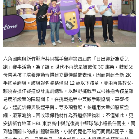
六角國際與新竹縣府共同攜手舉辦第四屆的「日出迎新為愛兒
跑」賽事活動，為了讓 α 世代不再總是被數位 3C 綁架，鼓勵父
母帶著孩子培養運動習慣建立最佳體能表現，因而創建全新 2K
手搖童趣組。該組報名資格僅限 12 歲以下孩童，並由百鐵教父-
賴曉春擔任賽道設計規劃總監，以越野挑戰型式根據適合孩童難
易度所設置的障礙關卡，在挑戰過程中兼顧手眼協調、基礎核
心、體能訓練與肢體平衡…等多項發展，並運用大量如廢棄漁
網、廢棄輪胎…回收環保耗材作為賽道搭建物料；不僅如此，更
安排新竹地區 HBL 東泰高中與光復高中籃球隊小將擔任關主，問
到這個關卡的設計體驗重點，小將們竟也不約而同賣起關子，邀