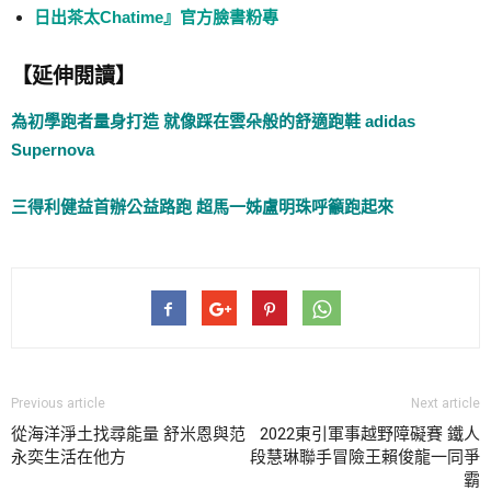
日出茶太Chatime』官方臉書粉專
【延伸閱讀】
為初學跑者量身打造 就像踩在雲朵般的舒適跑鞋 adidas
Supernova
三得利健益首辦公益路跑 超馬一姊盧明珠呼籲跑起來
Previous article
Next article
從海洋淨土找尋能量 舒米恩與范
2022東引軍事越野障礙賽 鐵人
永奕生活在他方
段慧琳聯手冒險王賴俊龍一同爭
霸