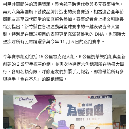
村民共同關注的環保議題，整合親子跨世代參與多元賽事特色，
再到六角集團旗下餐飲品牌打造出的美食賽道，相當適合全年齡
層跑友甚至四代同堂的家庭報名參加。賽事記者會上楊文科縣長
特別指出：新竹縣在各項運動與籃球賽事的卓越表現皆令人驚
豔，特別是在籃球項目的表現更是充滿著優秀的 DNA，也同時大
聲疾呼所有民眾踴躍參與今年 11 月 5 日的路跑賽事。
今年賽事組別包括 15 公里雪克跑人組、6 公里奶茶樂跑組與全新
創建的 2 公里手搖童趣組，並再次地選定六角總部所在地盛大舉
行，各組名額有限，呼籲跑友們加緊手刀報名，即將帶給所有參
與選手「食在不凡」的路跑體驗。