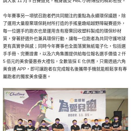
請大家 11 月 5 日賽道見，親身感受 HBL 小將傳授的精彩密技。
今年賽事另一項號召跑者們共同關注的重點為永續環保議題，除
了運用大量廢棄環保耗材所打造的手搖童趣組越野障礙賽道外，
每一位選手的跑衣也是運用含有廢棄回收塑料製成的環保紗材
質，穿著舒適外也兼具環保行動，讓每一位跑者為共同守護地球
更有真實參與感；同時今年賽事也全面落實無紙電子化，包括選
手手冊、完賽證書，以及六角集團提供給每位報名選手價值 2 仟
5 佰元的美食優惠券大禮包，全數皆採 E 化供應，只需透過六角
美食通 APP，即可讓跑者在完成報名後攜帶手機就能輕鬆享有專
屬跑者的獨家美食優惠。