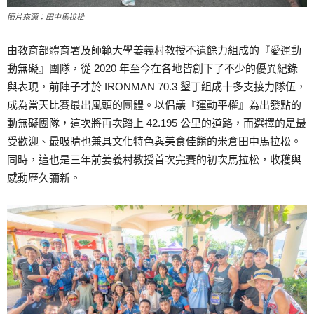
照片來源：田中馬拉松
由教育部體育署及師範大學姜義村教授不遺餘力組成的『愛運動
動無礙』團隊，從 2020 年至今在各地皆創下了不少的優異紀錄
與表現，前陣子才於 IRONMAN 70.3 墾丁組成十多支接力隊伍，
成為當天比賽最出風頭的團體。以倡議『運動平權』為出發點的
動無礙團隊，這次將再次踏上 42.195 公里的道路，而選擇的是最
受歡迎、最吸睛也兼具文化特色與美食佳餚的米倉田中馬拉松。
同時，這也是三年前姜義村教授首次完賽的初次馬拉松，收穫與
感動歷久彌新。