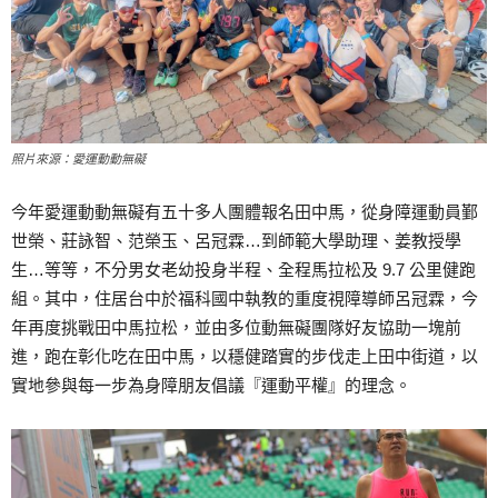
照片來源：愛運動動無礙
今年愛運動動無礙有五十多人團體報名田中馬，從身障運動員鄞
世榮、莊詠智、范榮玉、呂冠霖…到師範大學助理、姜教授學
生…等等，不分男女老幼投身半程、全程馬拉松及 9.7 公里健跑
組。其中，住居台中於福科國中執教的重度視障導師呂冠霖，今
年再度挑戰田中馬拉松，並由多位動無礙團隊好友協助一塊前
進，跑在彰化吃在田中馬，以穩健踏實的步伐走上田中街道，以
實地參與每一步為身障朋友倡議『運動平權』的理念。