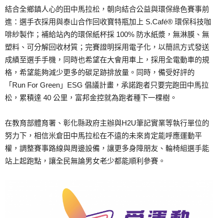
結合全鄉鎮人心的田中馬拉松，朝向結合公益與環保綠色賽事前
進：選手衣採用與泰山合作回收寶特瓶加上 S.Café® 環保科技咖
啡紗製作；補給站內的環保紙杯採 100% 防水紙漿，無淋膜、無
塑料、可分解回收材質；完賽證明採用電子化，以簡訊方式發送
成績至選手手機，同時也希望在大會用車上，採用全電動車的規
格，希望能夠減少更多的碳足跡排放量。同時，備受好評的
「Run For Green」ESG 倡議計畫，承諾跑者只要完跑田中馬拉
松，累積達 40 公里，富邦金控就為跑者種下一棵樹。
在教育部體育署、彰化縣政府主辦與H2U筆記實業等執行單位的
努力下，相信米倉田中馬拉松在不遠的未來肯定能呼應運動平
權，調整賽事路線與周邊設備，讓更多身障朋友、輪椅組選手能
站上起跑點，讓全民無論男女老少都能順利參賽。