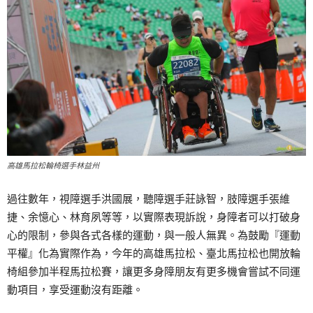
高雄馬拉松輪椅選手林益州
過往數年，視障選手洪國展，聽障選手莊詠智，肢障選手張維
捷、余憶心、林育夙等等，以實際表現訴說，身障者可以打破身
心的限制，參與各式各樣的運動，與一般人無異。為鼓勵『運動
平權』化為實際作為，今年的高雄馬拉松、臺北馬拉松也開放輪
椅組參加半程馬拉松賽，讓更多身障朋友有更多機會嘗試不同運
動項目，享受運動沒有距離。