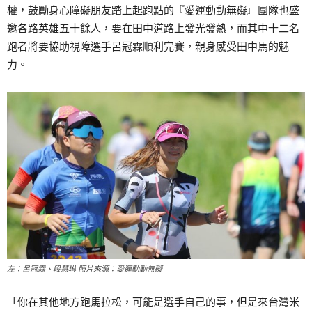
權，鼓勵身心障礙朋友踏上起跑點的『愛運動動無礙』團隊也盛
邀各路英雄五十餘人，要在田中道路上發光發熱，而其中十二名
跑者將要協助視障選手呂冠霖順利完賽，親身感受田中馬的魅
力。
左：呂冠霖、段慧琳 照片來源：愛運動動無礙
「你在其他地方跑馬拉松，可能是選手自己的事，但是來台灣米