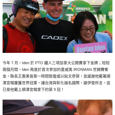
今年 7 月，Iden 於 PTO 鐵人三項加拿大公開賽拿下金牌；短短
兩個月間，Iden 再度於首次參加的夏威夷 IRONMAN 世錦賽奪
金，縣長王惠美皆第一時間致電或以貼文恭賀，並感謝他戴著順
澤宮帽屢獲世界冠軍，讓台灣與彰化揚名國際。據伊登所言，這
已是他戴上順澤宮帽拿下的第 9 冠！