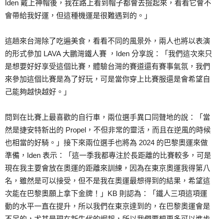
Iden 戴上神帽後，我在路上看到帽子都會去撿起來，看看它會不
會帶給我好運，但這種機運是很難遇到的。」
這趟來台灣除了吃遍美食，看看不同的風景外，兩人也將以表演
的形式參加 LAVA 大鵬灣鐵人賽 ，Iden 分享說：「我們這次來只
是想要好好享受這個比賽，體驗台灣的賽道還有賽事氣氛，我們
來參加這個比賽是為了好玩，可是當你穿上比賽服還是會希望自
己能夠越快越好。」
問到在比賽上最喜歡的自行車，兩位選手異口同聲地的說：「當
然是捷安特新出的 Propel，不但非常的靈活，而且在逆風的時候
也相當的好騎。」接下來兩位選手也將為 2024 的巴黎奧運來做
準備，Iden 表示：「這一季我都專注於長距離的比賽較多，可是
現在我主要會放在奧運的距離來訓練，因為在東京奧運我得第八
名，雖然是可以接受，但不是我在奧運最想得到的結果，希望這
次能在巴黎奧願上拿下金牌！」KB 則認為：「鐵人三項這項運
動的水平一直在提升，所以我們在東京達到的，在巴黎奧運會是
不足的，尤其是現在新生代的崛起，所以我們要想更多可以進步