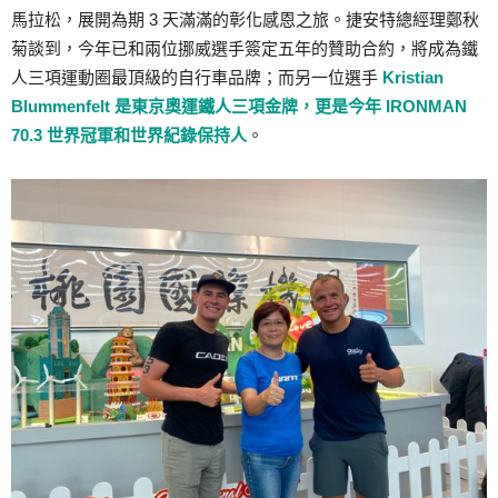
馬拉松，展開為期 3 天滿滿的彰化感恩之旅。捷安特總經理鄭秋
菊談到，今年已和兩位挪威選手簽定五年的贊助合約，將成為鐵
人三項運動圈最頂級的自行車品牌；而另一位選手
Kristian
Blummenfelt 是東京奧運鐵人三項金牌，更是今年 IRONMAN
70.3 世界冠軍和世界紀錄保持人
。