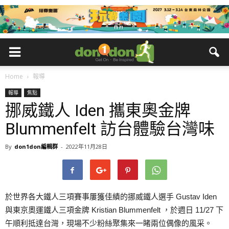
Home
報導
報導
焦點
挪威鐵人 Iden 攜東奧金牌
Blummenfelt 訪台體驗台灣味
By
don1don編輯群
-
2022年11月28日
於世界各大鐵人三項賽事屢獲佳績的挪威鐵人選手 Gustav Iden
與東京奧運鐵人三項金牌 Kristian Blummenfelt ，於週日 11/27 下
午順利抵達台灣，現場不少粉絲聚集來一睹兩位偶像的風采。