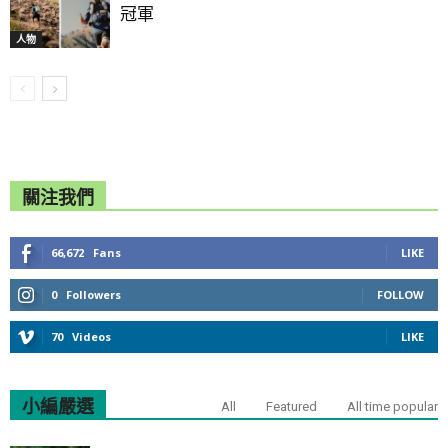
冠軍
人物
關注我們
66,672
Fans
LIKE
0
Followers
FOLLOW
70
Videos
LIKE
小編嚴選
All
Featured
All time popular