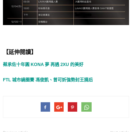
【延伸閱讀】
蔡承佐十年圓 KONA 夢 再遇 2XU 的美好
FTL 城市繞圈賽 馮俊凱、曾可妡強勢封王摘后