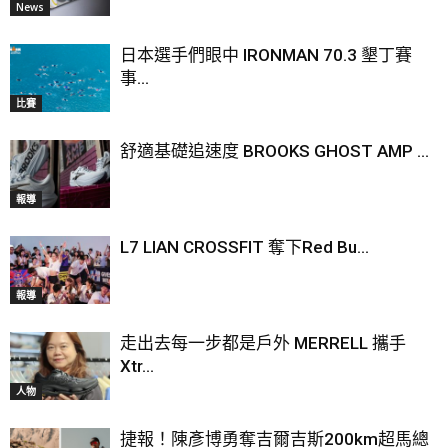
News
日本選手們眼中 IRONMAN 70.3 墾丁賽
事...
比賽
舒適基礎追速度 BROOKS GHOST AMP ...
報導
L7 LIAN CROSSFIT 奪下Red Bu...
報導
走出去每一步都是戶外 MERRELL 攜手
Xtr...
人物
捷報！陳彥博勇奪吉爾吉斯200km超馬總