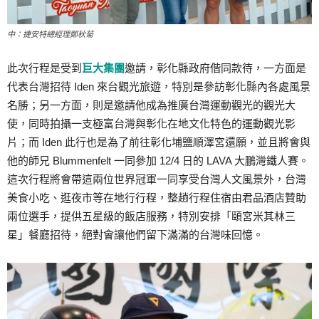
中：捷安特總經理鄭秋菊
此次行程是受到
巨大集團
邀請，彰化縣政府偕同款待，一方面是
代表台灣招待 Iden 來台觀光旅遊，特別是參訪彰化縣內各處風景
名勝；另一方面，則是邀請他成為推廣台灣運動觀光的觀光大
使，同時拍攝一支極富台灣與彰化在地文化特色的運動觀光影
片；而 Iden 此行也是為了前往彰化埔鹽順澤宮還願，並且將會與
他的師兄 Blummenfelt 一同參加 12/4 日的 LAVA 大鵬灣鐵人賽。
這次行程將會帶這兩位世界冠軍一同享受台灣人文風景外，台灣
美食小吃、逛夜市等在地行行程，整趟行程住宿由君品酒店贊助
兩位選手，提供五星級的飯店服務，特別安排「頤宮米其林三
星」餐廳招待，絕對會讓他們留下滿滿的台灣味回憶。