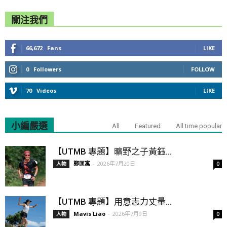
關注我們
66,672
Fans
LIKE
0
Followers
FOLLOW
70
Videos
LIKE
小編嚴選
All
Featured
All time popular
【UTMB 專題】曠野之子黃鈺...
鄭匡寓
-
2026年7月20日
人物
0
【UTMB 專題】用意志力丈量...
Mavis Liao
-
2026年7月9日
人物
0