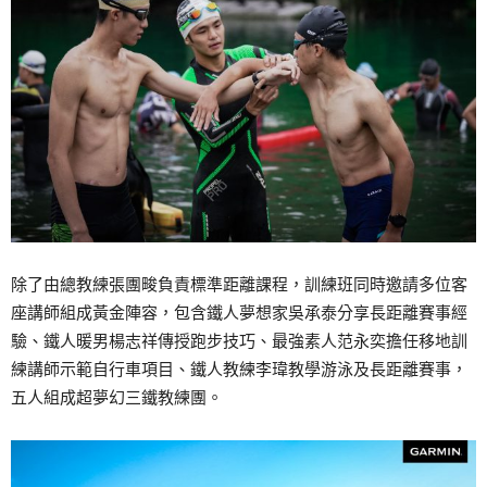
除了由總教練張團畯負責標準距離課程，訓練班同時邀請多位客
座講師組成黃金陣容，包含鐵人夢想家吳承泰分享長距離賽事經
驗、鐵人暖男楊志祥傳授跑步技巧、最強素人范永奕擔任移地訓
練講師示範自行車項目、鐵人教練李瑋教學游泳及長距離賽事，
五人組成超夢幻三鐵教練團。