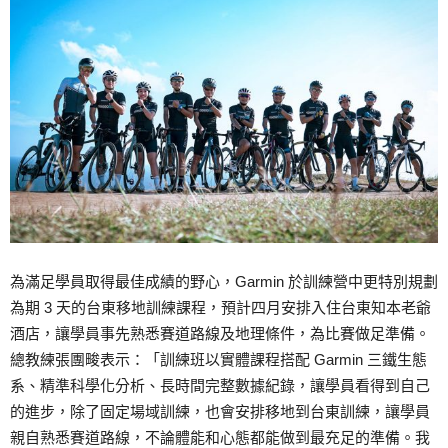
為滿足學員取得最佳成績的野心，Garmin 於訓練營中更特別規劃
為期 3 天的台東移地訓練課程，預計四月安排入住台東知本老爺
酒店，讓學員事先熟悉賽道路線及地理條件，為比賽做足準備。
總教練張團畯表示：「訓練班以實體課程搭配 Garmin 三鐵生態
系、精準科學化分析、長時間完整數據紀錄，讓學員看得到自己
的進步，除了固定場域訓練，也會安排移地到台東訓練，讓學員
親自熟悉賽道路線，不論體能和心態都能做到最充足的準備。我