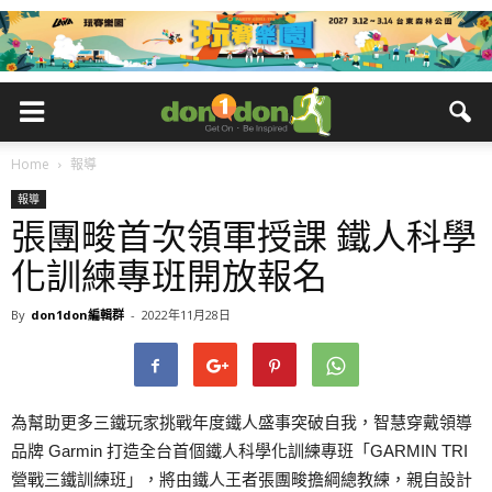
Home
報導
報導
張團畯首次領軍授課 鐵人科學
化訓練專班開放報名
By
don1don編輯群
-
2022年11月28日
為幫助更多三鐵玩家挑戰年度鐵人盛事突破自我，智慧穿戴領導
品牌 Garmin 打造全台首個鐵人科學化訓練專班「GARMIN TRI
營戰三鐵訓練班」，將由鐵人王者張團畯擔綱總教練，親自設計