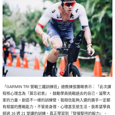
「GARMIN TRI 營戰三鐵訓練班」總教練張團畯表示：「此次課
程核心理念為『莫忘初衷』，鼓勵學員挑戰過去的自己，凝聚大
家的力量，創造不一樣的訓練營，我相信能夠入選的選手一定都
有相當的應戰能力，不管是身理、心理甚至是生活，我希望學員
經過 16 週 21 堂課的訓練，真正學習到『發揮堅持的毅力』、