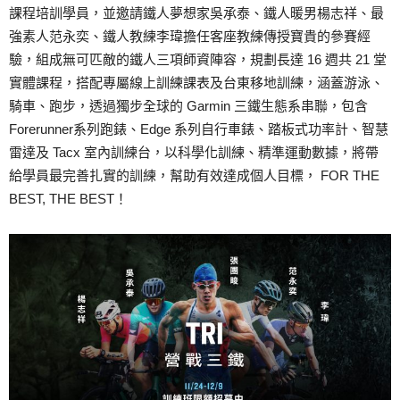
課程培訓學員，並邀請鐵人夢想家吳承泰、鐵人暖男楊志祥、最
強素人范永奕、鐵人教練李瑋擔任客座教練傳授寶貴的參賽經
驗，組成無可匹敵的鐵人三項師資陣容，規劃長達 16 週共 21 堂
實體課程，搭配專屬線上訓練課表及台東移地訓練，涵蓋游泳、
騎車、跑步，透過獨步全球的 Garmin 三鐵生態系串聯，包含
Forerunner系列跑錶、Edge 系列自行車錶、踏板式功率計、智慧
雷達及 Tacx 室內訓練台，以科學化訓練、精準運動數據，將帶
給學員最完善扎實的訓練，幫助有效達成個人目標， FOR THE
BEST, THE BEST！