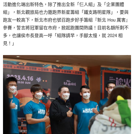
活動進化端出新特色，除了推出全新「仨人組」及「企業團體
組」，新北觀旅局也力邀跑界新星籌組「鐵支路明星隊」，要與
跑友一較高下，新北市府也號召跑步好手籌組『新北 Hou 厲害』
參賽，誓言將冠軍留在市府，掀起跑團間熱議！目前名額所剩不
多，也讓侯市長登高一呼「組隊請早，手腳太慢，就 2024 相
見！」