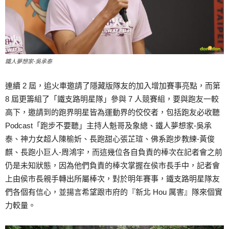
鐵人夢想家-吳承泰
連續 2 屆，追火車邀請了隱藏版隊友的加入增加賽事亮點，而第
8 屆更籌組了「鐵支路明星隊」參與 7 人競賽組，要與跑友一較
高下，邀請到的跑界明星皆為運動界的佼佼者，包括跑友必收聽
Podcast「跑步不要聽」主持人魁哥及象總、鐵人夢想家-吳承
泰、神力女超人陳榆妡、長跑甜心張芷瑄、佛系跑步教練-黃俊
麒、長跑小巨人-周鴻宇，而這幾位各自負責的棒次在記者會之前
仍是未知狀態，因為他們負責的棒次掌握在侯市長手中，記者會
上由侯市長親手轉出所屬棒次，對於明年賽事，鐵支路明星隊友
們各個有信心，並揚言希望跟市府的『新北 Hou 厲害』隊來個實
力較量。