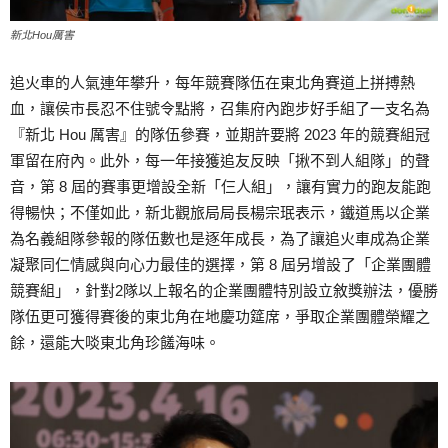
新北Hou厲害
追火車的人氣連年攀升，每年競賽隊伍在東北角賽道上拼搏熱
血，讓侯市長忍不住號令點將，召集府內跑步好手組了一支名為
『新北 Hou 厲害』的隊伍參賽，並期許要將 2023 年的競賽組冠
軍留在府內。此外，每一年接獲追友反映「揪不到人組隊」的聲
音，第 8 屆的賽事更增設全新「仨人組」，讓有實力的跑友能跑
得暢快；不僅如此，新北觀旅局局長楊宗珉表示，鐵道馬以企業
為名義組隊參報的隊伍數也是逐年成長，為了讓追火車成為企業
凝聚同仁情感與向心力最佳的選擇，第 8 屆另增設了「企業團體
競賽組」，針對2隊以上報名的企業團體特別設立敘獎辦法，優勝
隊伍更可獲得賽後的東北角在地慶功筵席，爭取企業團體榮耀之
餘，還能大啖東北角珍饈海味。