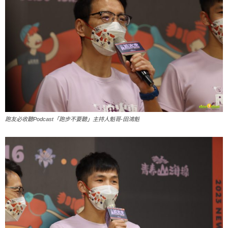
跑友必收聽Podcast「跑步不要聽」主持人魁哥-田鴻魁