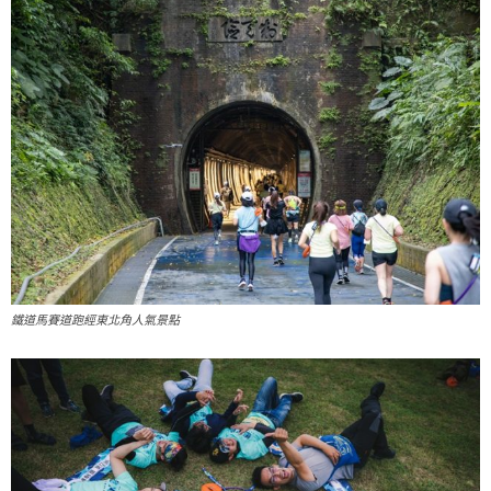
鐵道馬賽道跑經東北角人氣景點