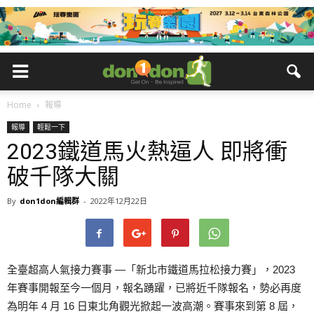
Home
報導
報導
輕鬆一下
2023鐵道馬火熱逼人 即將衝
破千隊大關
By
don1don編輯群
-
2022年12月22日
全臺超高人氣接力賽事 —「新北市鐵道馬拉松接力賽」，2023
年賽事開報至今一個月，報名踴躍，已將近千隊報名，勢必再度
為明年 4 月 16 日東北角觀光掀起一波高潮。賽事來到第 8 屆，