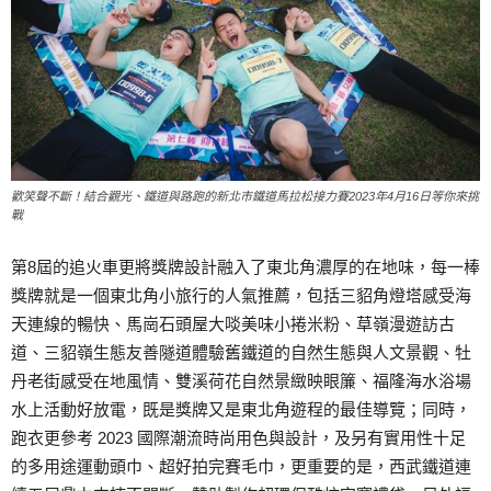
歡笑聲不斷！結合觀光、鐵道與路跑的新北市鐵道馬拉松接力賽2023年4月16日等你來挑
戰
第8屆的追火車更將獎牌設計融入了東北角濃厚的在地味，每一棒
獎牌就是一個東北角小旅行的人氣推薦，包括三貂角燈塔感受海
天連線的暢快、馬崗石頭屋大啖美味小捲米粉、草嶺漫遊訪古
道、三貂嶺生態友善隧道體驗舊鐵道的自然生態與人文景觀、牡
丹老街感受在地風情、雙溪荷花自然景緻映眼簾、福隆海水浴場
水上活動好放電，既是獎牌又是東北角遊程的最佳導覽；同時，
跑衣更參考 2023 國際潮流時尚用色與設計，及另有實用性十足
的多用途運動頭巾、超好拍完賽毛巾，更重要的是，西武鐵道連