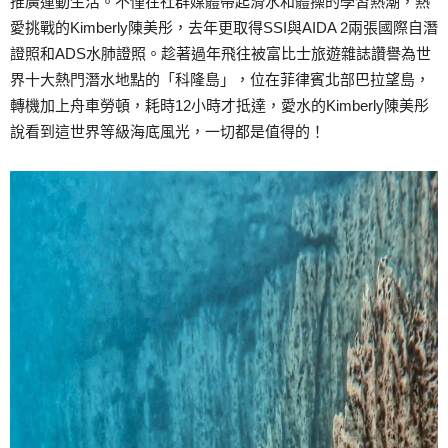
推廣運動生活。不僅在社群媒體帶起滑水和體操的學習熱潮，熱
愛挑戰的Kimberly陳美彤，去年更取得SSI與AIDA 2兩張國際自潛
證照和ADS水肺證照。趁著過年飛往被富比士旅遊雜誌讚譽為世
界十大熱門潛水地點的「科隆島」，位在菲律賓北部巴拉望島，
轉機加上舟車勞頓，耗時12小時才抵達，愛水的Kimberly陳美彤
說看到這世界等級海底風光，一切都是值得的！