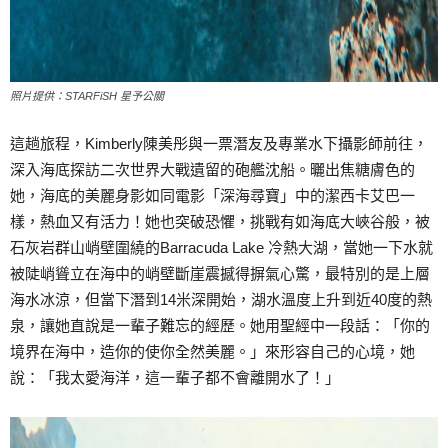
照片提供：STARFiSH 星予公關
這趟旅程，Kimberly陳美彤與一票潛友及專業水下攝影師前往，
深入海底探訪二次世界大戰遺留的砲艦沈船。曬出焦糖膚色的
她，海底的美麗身影如同電影「深海尋寶」中的潔西卡艾巴一
樣，熱血又有活力！她也突破恐懼，挑戰有如海底大峽谷般，被
石灰岩群山峭壁圍繞的Barracuda Lake 冷熱大湖，當她一下水就
被陡峭聳立在海中的峭壁斷崖震撼得摒氣心驚，最特別的是上層
海水冰涼，但當下潛到14米深開始，湖水溫度上升到近40度的熱
泉，讓她直說是一輩子難忘的經歷。她用聖經中一段話：「你的
境界在海中，造你的使你全然美麗。」‬‭來形容自己的心境，她
說：「我太愛海洋，這一輩子都不會離開水了！」‬‬‬‬