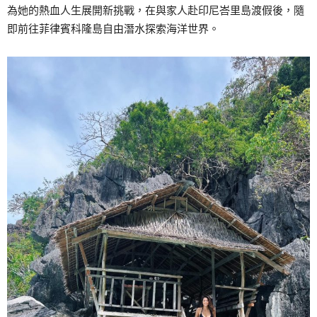
為她的熱血人生展開新挑戰，在與家人赴印尼峇里島渡假後，隨
即前往菲律賓科隆島自由潛水探索海洋世界。