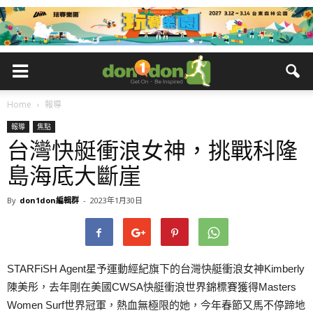
Home
報導
報導
焦點
台灣快艇衝浪女神，挑戰科隆
島海底大斷崖
By
don1don編輯群
-
2023年1月30日
STARFiSH Agent星予運動經紀旗下的台灣快艇衝浪女神Kimberly
陳美彤，去年剛在美國CWSA快艇衝浪世界錦標賽獲得Masters
Women Surf世界冠軍，熱血無極限的她，今年春節又馬不停蹄地