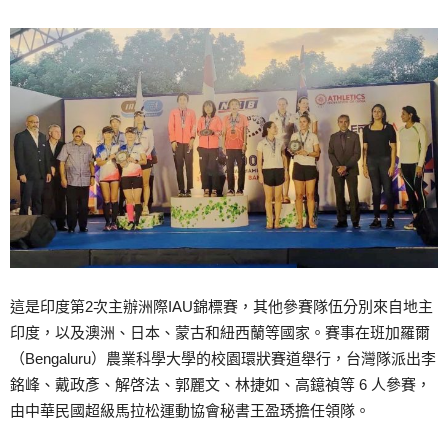
這是印度第2次主辦洲際IAU錦標賽，其他參賽隊伍分別來自地主
印度，以及澳洲、日本、蒙古和紐西蘭等國家。賽事在班加羅爾
（Bengaluru）農業科學大學的校園環狀賽道舉行，台灣隊派出李
銘峰、戴政彥、解啓法、郭麗文、林捷如、高鐿禎等 6 人參賽，
由中華民國超級馬拉松運動協會秘書王盈琇擔任領隊。