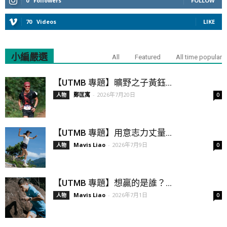
0
Followers
FOLLOW
70
Videos
LIKE
小編嚴選
All
Featured
All time popular
【UTMB 專題】曠野之子黃鈺...
鄭匡寓
-
2026年7月20日
人物
0
【UTMB 專題】用意志力丈量...
Mavis Liao
-
2026年7月9日
人物
0
【UTMB 專題】想贏的是誰？...
Mavis Liao
-
2026年7月1日
人物
0