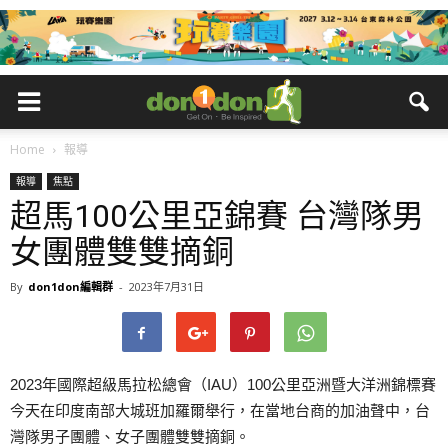
Home
報導
報導
焦點
超馬100公里亞錦賽 台灣隊男
女團體雙雙摘銅
By
don1don編輯群
-
2023年7月31日
2023年國際超級馬拉松總會（IAU）100公里亞洲暨大洋洲錦標賽
今天在印度南部大城班加羅爾舉行，在當地台商的加油聲中，台
灣隊男子團體、女子團體雙雙摘銅。