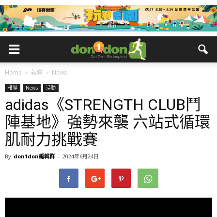
Home
報導
News
報導
News
活動
adidas《STRENGTH CLUB鬥
陣基地》強勢來襲 六站式循環
肌耐力挑戰賽
By
don1don編輯群
-
2024年6月24日