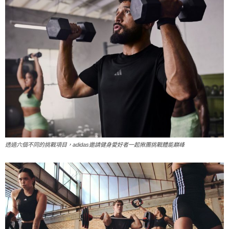
透過六個不同的挑戰項目，adidas邀請健身愛好者一起揪團挑戰體能巔峰