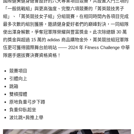
國際健美健身總會設計的六大專業項目競賽，共設置入門三項的
「一般挑戰組」與更高強度、完整六項競賽的「菁英競技男子
組」、「菁英競技女子組」分組競賽，在相同時間內各項目完成
最多次數的組別獲勝，邀請健身愛好者們的巔峰對決，一同組隊
使出渾身解數，爭奪冠軍隊榮耀與豐富獎金。此次除總額 30 萬
的獎金與超過 15 萬的 adidas 商品購物金外，菁英競技組冠軍隊
伍更可獲得國際舞台前哨站 —— 2024 年 Fitness Challenge 中華
隊選手選拔賽決賽資格資格！
競賽項目
引體向上
跳箱
雙槓撐體
原地負重弓步下蹲
負重仰臥起坐
波比跳+肩推上舉