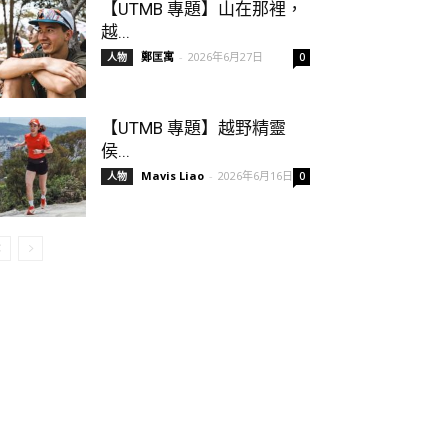
【UTMB 專題】山在那裡，
越...
鄭匡寓
-
2026年6月27日
人物
0
【UTMB 專題】越野精靈
侯...
Mavis Liao
-
2026年6月16日
人物
0