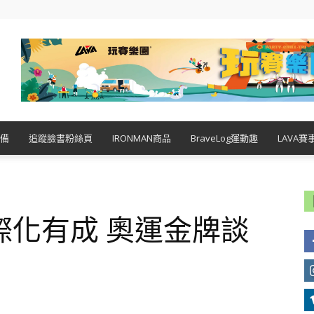
備
追蹤臉書粉絲頁
IRONMAN商品
BraveLog運動趣
LAVA賽
際化有成 奧運金牌談