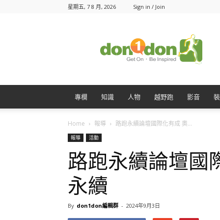
星期五, 7 8 月, 2026
Sign in / Join
Don1Don
動
一
動
專欄
知識
人物
越野跑
影音
裝
Home
報導
路跑永續論壇國際化有成 奧...
報導
活動
路跑永續論壇國
永續
By
don1don編輯群
-
2024年9月3日