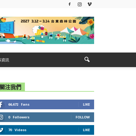
事資訊
關注我們
66,672
Fans
LIKE
0
Followers
FOLLOW
70
Videos
LIKE