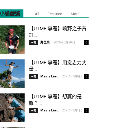
小編嚴選
All
Featured
More
【UTMB 專題】曠野之子黃
鈺...
鄭匡寓
-
2026年7月20日
人物
0
【UTMB 專題】用意志力丈
量...
Mavis Liao
-
2026年7月9日
人物
0
【UTMB 專題】想贏的是
誰？...
Mavis Liao
-
2026年7月1日
人物
0