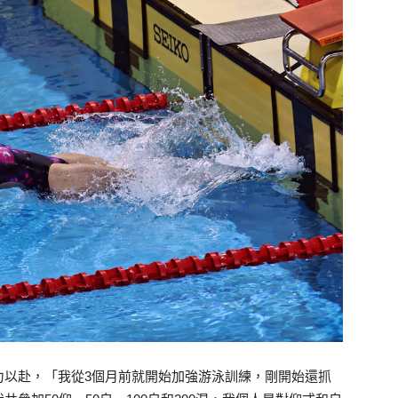
力以赴，「我從3個月前就開始加強游泳訓練，剛開始還抓