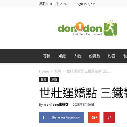
星期六, 8 8 月, 2026
Sign in / Join
Don1Don
動
一
動
專欄
知識
人物
越野跑
影音
裝
Home
報導
世壯運嬌點 三鐵警花謝伯韶...
報導
焦點
世壯運嬌點 三
By
don1don編輯群
-
2025年5月20日
Share on Facebook