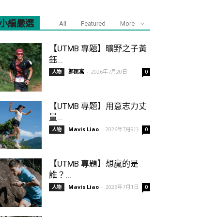
小編嚴選
All
Featured
More
【UTMB 專題】曠野之子黃
鈺...
鄭匡寓
-
2026年7月20日
人物
0
【UTMB 專題】用意志力丈
量...
Mavis Liao
-
2026年7月9日
人物
0
【UTMB 專題】想贏的是
誰？...
Mavis Liao
-
2026年7月1日
人物
0