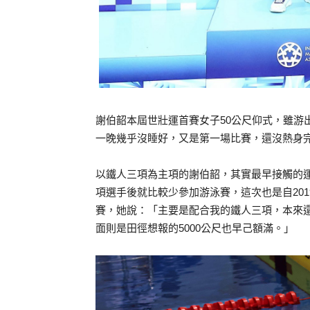
謝伯韶本屆世壯運首賽女子50公尺仰式，雖游
一晚幾乎沒睡好，又是第一場比賽，還沒熱身完
以鐵人三項為主項的謝伯韶，其實最早接觸的
項選手後就比較少參加游泳賽，這次也是自20
賽，她說：「主要是配合我的鐵人三項，本來
面則是田徑想報的5000公尺也早己額滿。」