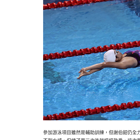
參加游泳項目雖然是輔助訓練，但謝伯韶仍全