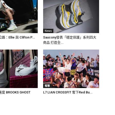
News
llie 與 Clifton P...
Saucony發表「穩定保護」系列四大
商品 打造全...
報導
 BROOKS GHOST
L7 LIAN CROSSFIT 奪下Red Bu...