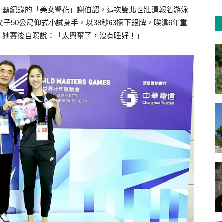
連霸紀錄的「美女警花」謝伯韶，這次雙北世壯運報名游泳
女子50公尺仰式小試身手，以38秒63摘下銀牌，暌違6年重
，她賽後自曝說：「太興奮了，沒有睡好！」