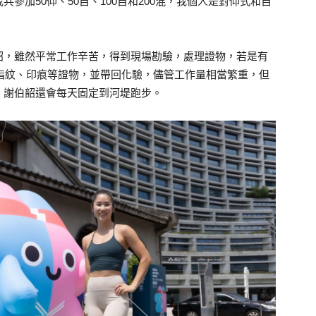
參加50仰、50自、100自和200混，我個人是對仰式和自
韶，雖然平常工作辛苦，得到現場勘驗，處理證物，若是有
指紋、印痕等證物，並帶回化驗，儘管工作量相當繁重，但
，謝伯韶還會每天固定到河堤跑步。