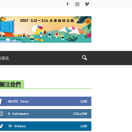
事資訊
關注我們
66,672
Fans
LIKE
0
Followers
FOLLOW
70
Videos
LIKE