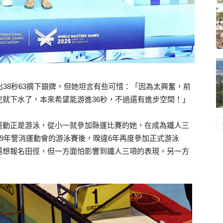
出38秒63摘下銀牌，但她坦言有些可惜：「因為太興奮，前
就下水了，本來希望能游進36秒，不過還有進步空間！」
運動正是游泳，從小一就參加縣運比賽的她，在成為鐵人三
19年警消運動會的游泳賽後，暌違6年再度參加正式游泳
還想報名田徑，但一方面怕影響到鐵人三項的表現，另一方