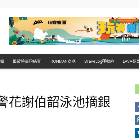
備
追蹤臉書粉絲頁
IRONMAN商品
BraveLog運動趣
LAVA賽
鐵警花謝伯韶泳池摘銀