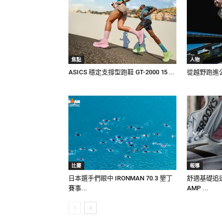
焦點
人物
ASICS 穩定支撐型跑鞋 GT-2000 15 ...
從越野跑進公路：E
比賽
報導
日本選手們眼中 IRONMAN 70.3 墾丁
舒適基礎追速度
賽事...
AMP ...