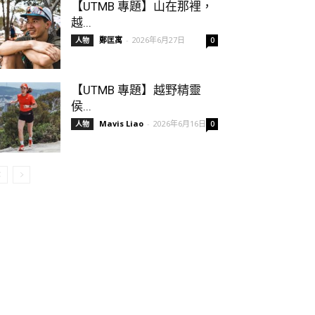
【UTMB 專題】山在那裡，
越...
鄭匡寓
-
2026年6月27日
人物
0
【UTMB 專題】越野精靈
侯...
Mavis Liao
-
2026年6月16日
人物
0