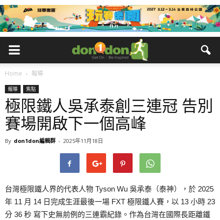
Home
報導
報導
焦點
極限鐵人吳承泰創三連冠 告別
賽場開啟下一個高峰
By
don1don編輯群
-
2025年11月18日
台灣極限鐵人界的代表人物 Tyson Wu 吳承泰（泰神），於 2025
年 11 月 14 日完成生涯最後一場 FXT 極限鐵人賽，以 13 小時 23
分 36 秒 寫下史無前例的三連霸紀錄。作為台灣在國際長距離鐵