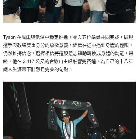
Tyson 在風雨與低溫中穩定推進，並與五位學員共同完賽，展現
選手與教練雙重身分的象徵意義。儘管在途中遇到身體的極限，
仍然維持信念，選擇相信將這股意志驅動轉換成身體的動能，最
終，他在 3,417 公尺的合歡山主峰敲響完賽鐘，為自己的十八年
鐵人生涯畫下壯烈且完美的句點。