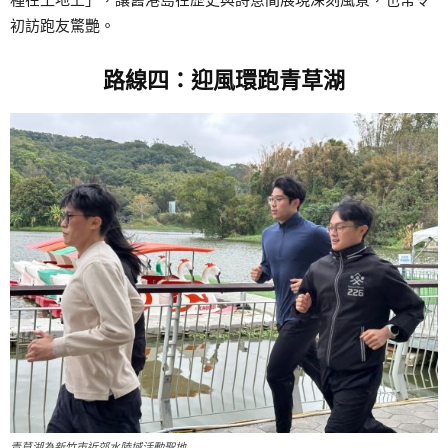
初訪跑友驚艷。
路線四：迎風環跑青草湖
青草湖為新竹市近郊水陸域活動聖地