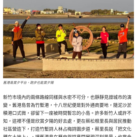
舊港島賞夕平台，跑步也能賞夕陽
新竹市境內的兩條路線同樣與水密不可分，也靜靜見證城市的演
變。舊港島昔為竹塹港，十八世紀便是對外通商要地，隨泥沙淤
積港口式微，卻留下一座被時間暫忘的小島。許多新竹人或許不
知，這裡不僅是欣賞夕陽的好去處，更在蔡松根里長與居民推動
社區營造下，打造竹塹詩人林占梅詩園步道，蔡里長說「把文化
種在土地上」，讓舊港島在歷史與詩意間展現深刻風景，也常令