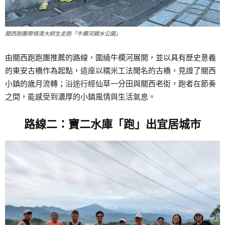
關西跑團帶領清大師生走跑「牛欄河親水公園」
由關西跑跑團推薦的路線，圍繞牛欄河展開，並以具有歷史意義
的東安古橋作為起點，這座以糯米工法聞名的古橋，見證了關西
小鎮的歲月流轉；沿途行經仙草一分田與關西老街，跑者在節奏
之間，能感受到濃厚的小鎮風情與生活氣息。
路線二：寶二水庫「跑」出宜居城市