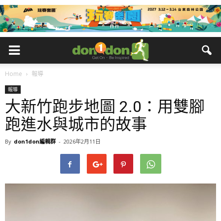
Home
報導
報導
大新竹跑步地圖 2.0：用雙腳
跑進水與城市的故事
By
don1don編輯群
-
2026年2月11日