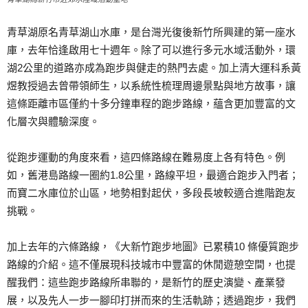
青草湖原名青草湖山水庫，是台灣光復後新竹所興建的第一座水
庫，去年恰逢啟用七十週年。除了可以進行多元水域活動外，環
湖2公里的道路亦成為跑步與健走的熱門去處。加上清大運科系黃
煜教授過去曾帶領師生，以系統性梳理周邊景點與地方故事，讓
這條距離市區僅約十多分鐘車程的跑步路線，蘊含更加豐富的文
化層次與體驗深度。
從跑步運動的角度來看，這四條路線在難易度上各有特色。例
如，舊港島路線一圈約1.8公里，路線平坦，最適合跑步入門者；
而寶二水庫位於山區，地勢相對起伏，多段長坡較適合進階跑友
挑戰。
加上去年的六條路線，《大新竹跑步地圖》已累積10 條優質跑步
路線的介紹。這不僅展現科技城市中豐富的休閒遊憩空間，也提
醒我們：這些跑步路線所串聯的，是新竹的歷史演變、產業發
展，以及先人一步一腳印打拼而來的生活軌跡；透過跑步，我們