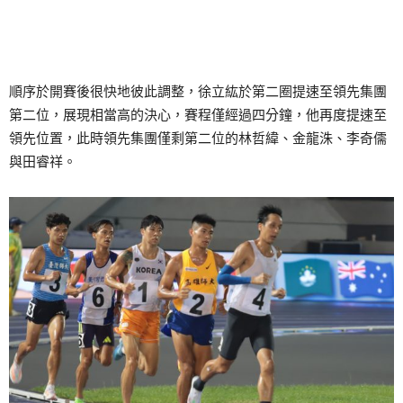
順序於開賽後很快地彼此調整，徐立紘於第二圈提速至領先集團
第二位，展現相當高的決心，賽程僅經過四分鐘，他再度提速至
領先位置，此時領先集團僅剩第二位的林哲緯、金龍洙、李奇儒
與田睿祥。