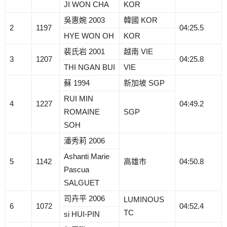
JI WON CHA
KOR
吳惠婉 2003
韓國 KOR
2
1197
04:25.5
HYE WON OH
KOR
裴氏岩 2001
越南 VIE
3
1207
04:25.8
THI NGAN BUI
VIE
蘇 1994
新加坡 SGP
RUI MIN
4
1227
04:49.2
ROMAINE
SGP
SOH
潘秀莉 2006
Ashanti Marie
5
1142
高雄市
04:50.8
Pascua
SALGUET
司卉平 2006
LUMINOUS
6
1072
04:52.4
TC
si HUI-PIN