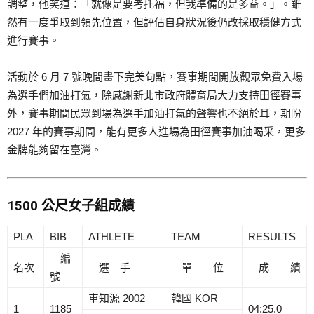
調整，他笑道：「就像是要考托福，但我準備的是多益。」。雖
然有一度爭取到領先位置，但評估自身狀況後仍改採取穩健方式
進行賽事。
活動於 6 月 7 號晚間畫下完美句點，賽事期間開放觀眾免費入場
為選手們加油打氣，除感謝新北市政府體育局大力支持田徑賽事
外，賽事期間民眾到場為選手加油打氣的聲響也不絕於耳，期盼
2027 年的賽事期間，能有更多人進場為田徑賽事加油喝采，更多
金牌能夠留在臺灣。
1500 公尺女子組成績
PLA
BIB
ATHLETE
TEAM
RESULTS
編
名次
選 手
單 位
成 績
號
車知源 2002
韓國 KOR
1
1185
04:25.0