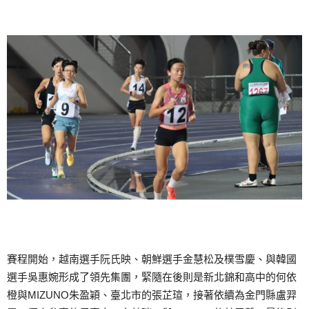
賽程開始，越南選手阮氏映、朝鮮選手金慧松及樸雪慶、與韓國
選手吳惠婉形成了領先集團，緊隨在後則是新北錦和高中的何依
橙與MIZUNO朱盈穎、臺北市的張芷瑄，接著依續為金門縣盧羿