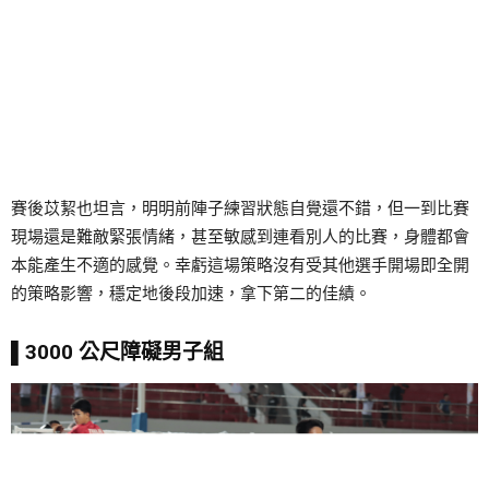
賽後苡絜也坦言，明明前陣子練習狀態自覺還不錯，但一到比賽
現場還是難敵緊張情緒，甚至敏感到連看別人的比賽，身體都會
本能產生不適的感覺。幸虧這場策略沒有受其他選手開場即全開
的策略影響，穩定地後段加速，拿下第二的佳績。
▌3000 公尺障礙男子組