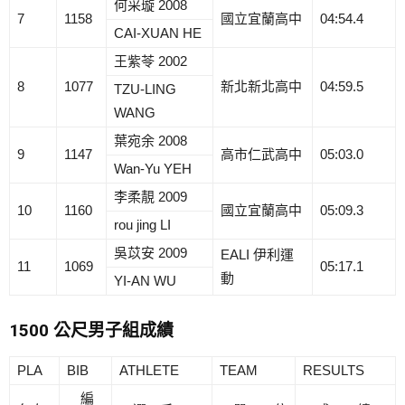
何采璇 2008
7
1158
國立宜蘭高中
04:54.4
CAI-XUAN HE
王紫苓 2002
8
1077
新北新北高中
04:59.5
TZU-LING
WANG
葉宛余 2008
9
1147
高市仁武高中
05:03.0
Wan-Yu YEH
李柔靚 2009
10
1160
國立宜蘭高中
05:09.3
rou jing LI
吳苡安 2009
EALI 伊利運
11
1069
05:17.1
動
YI-AN WU
1500 公尺男子組成績
PLA
BIB
ATHLETE
TEAM
RESULTS
編