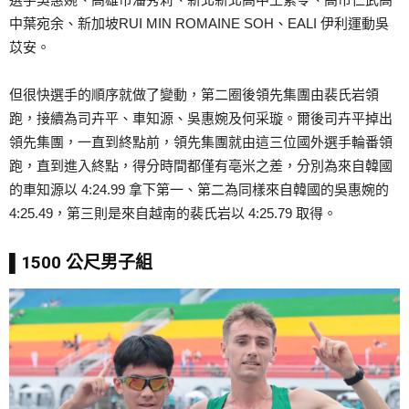
中葉宛余、新加坡RUI MIN ROMAINE SOH、EALI 伊利運動吳
苡安。
但很快選手的順序就做了變動，第二圈後領先集團由裴氏岩領
跑，接續為司卉平、車知源、吳惠婉及何采璇。爾後司卉平掉出
領先集團，一直到終點前，領先集團就由這三位國外選手輪番領
跑，直到進入終點，得分時間都僅有亳米之差，分別為來自韓國
的車知源以 4:24.99 拿下第一、第二為同樣來自韓國的吳惠婉的
4:25.49，第三則是來自越南的裴氏岩以 4:25.79 取得。
▌1500 公尺男子組