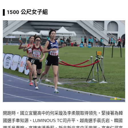
▌1500 公尺女子組
開跑時，國立宜蘭高中的何采璇及李柔靚取得領先，緊接著為韓
國選手車知源、LUMINOUS TC司卉平、越南選手裴氏岩、韓國
選手吳惠婉、高雄巿潘秀莉、新北新北高中王紫苓、高市仁武高