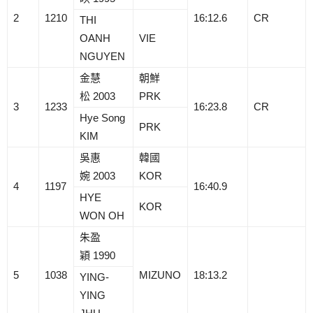
2
1210
16:12.6
CR
THI
OANH
VIE
NGUYEN
金慧
朝鮮
松 2003
PRK
3
1233
16:23.8
CR
Hye Song
PRK
KIM
吳惠
韓國
婉 2003
KOR
4
1197
16:40.9
HYE
KOR
WON OH
朱盈
穎 1990
5
1038
MIZUNO
18:13.2
YING-
YING