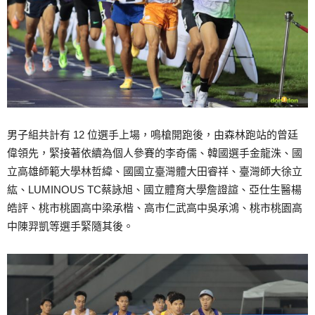
男子組共計有 12 位選手上場，鳴槍開跑後，由森林跑站的曾廷
偉領先，緊接著依續為個人參賽的李奇儒、韓國選手金龍洙、國
立高雄師範大學林哲緯、國國立臺灣體大田睿祥、臺灣師大徐立
紘、LUMINOUS TC蔡詠旭、國立體育大學詹證諠、亞仕生醫楊
皓評、桃市桃園高中梁承楷、高市仁武高中吳承鴻、桃市桃園高
中陳羿凱等選手緊隨其後。