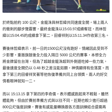
於終點前約 100 公尺，金龍洙與林哲緯共同速度全開，場上兩人
的衝刺的腳步聲震響，最終金龍洙以15:03.97成績奪冠，而林哲
緯以15:04.45的成績拿下第二，田睿祥則以15:11.34作收第三名。
賽後林哲緯表示，前一日的1500公尺沒有跑好，情緒因此受到不
少影響，重振旗鼓後全力投入隔日 5000 公尺的賽事，本想全力
將金牌留在台灣，但為了超越金龍洙超到外側道吃掉一些力氣，
最後速度全開仍以 0.48 秒之差沒能如願，神情顯得有些落寞。而
拿下第三的田睿祥笑著等他恢復準備共同上台領獎，兩人的好交
情看眼神就知一二。
而以 15:13.15 拿下第四的李奇儒，表示體感跑起來不輕鬆，雖然
體能夠，但由於賽前準備方式與以往不同，近期也較少進行超過
800公尺強度訓練，賽後有感能量轉換跟各方面訓練結合還需再