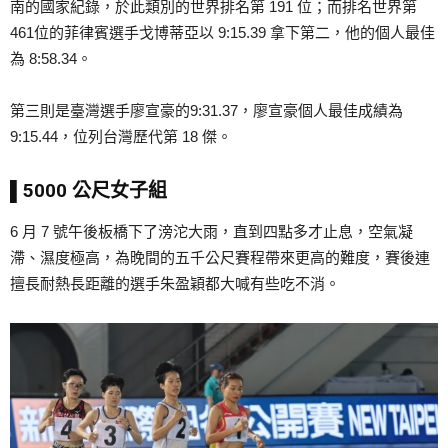
南的國家紀錄，於此類別的世界排名第 191 位；而排名世界第
461位的菲律賓選手戈博蒂亞以 9:15.39 拿下第二，他的個人最佳
為 8:58.34。
第三則是臺灣選手廖宣豪的9:31.37，廖宣豪個人最佳成績為
9:15.44，位列台灣歷代第 18 傑。
▌5000 公尺女子組
6 月 7 號午後板橋下了滂沱大雨，直到四點多才止息，空氣凝
滯、濕度極高，為晚間的五千公尺賽程帶來更高的難度，賽後連
擅長耐熱長距離的選手朱盈穎都大喊有些吃不消。