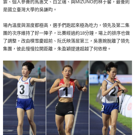
霏、個人參賽的馬惠文、白芷瑞、與MIZUNO的林于馨，最後則
是國立臺灣大學的吳謙昀。
場內溫度與濕度都極高，選手們跑起來極為吃力，領先及第二集
團的次序維持了好一陣子，比賽經過約18分鐘，場上的排序也做
了調整，改由樸雪慶超前、阮氏映落居第三，吳惠婉脫離了領先
集團，彼此慢慢拉開距離，朱盈穎提速超越了何依橙。