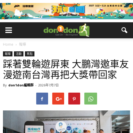
Home
報導
報導
活動
焦點
踩著雙輪遊屏東 大鵬灣邀車友
漫遊南台灣再把大獎帶回家
By
don1don編輯群
-
2026年7月7日