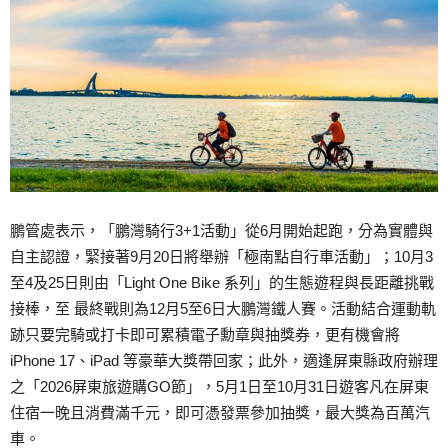
鵬管處表示，「鵬灣騎行3+1活動」從6月開始起跑，分為實體與
自主認證，緊接著9月20日將舉辦「極南點自行車活動」；10月3
至4及25日則由「Light One Bike 系列」的生態遊程與長距離挑戰
接棒，至 最終戰則為12月5至6日大鵬灣鐵人賽。活動結合運動軌
跡只要完騎或打卡即可累積電子勳章與抽獎券，更有機會將
iPhone 17、iPad 等豪華大獎帶回家；此外，適逢屏東縣政府辦理
之「2026屏東旅遊購GO節」，5月1日至10月31日遊客凡在屏東
住宿一晚且消費滿千元，即可憑發票參加抽獎，最大獎為百萬汽
車。