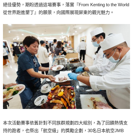
絕佳優勢，期盼透過這場賽事，落實『From Kenting to the World
從世界跑進墾丁』的願景，向國際展現屏東的觀光魅力。
本次活動賽事依舊針對不同族群規劃四大組別，為了回饋熱情支
持的跑者，也祭出「航空級」的獎勵企劃，30名日本航空JMB