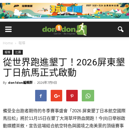
Home
報導
報導
比賽
從世界跑進墾丁！2026屏東墾
丁日航馬正式啟動
By
don1don編輯群
-
2026年7月9日
備受全台跑者期待的冬季賽事盛會「2026 屏東墾丁日本航空國際
馬拉松」將於11月15日在墾丁大灣草坪熱血開跑！今(8)日舉辦啟
動媒體茶敘，宣告這場結合航空特色與國境之南美景的頂級賽事