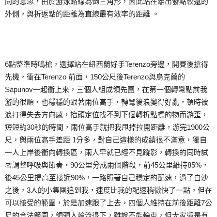
同的意思，由於游泳路線為倒三角形，因此站在離出發點較遠的
外側，與折返點的距離為直線最有效率的距離 。
6點整準時鳴槍，選擇站在紐西蘭好手Terenzo旁邊，開賽後搶得
先機，衝在Terenzo 前面，150公尺後Terenzo與烏克蘭的
Sapunov一起衝上來，三個人組成領先團，在第一個轉彎點前我
游的很順，也穩穩的跟著兩位高手，轉彎後浪變得好亂，頓時被
浪打得失去方向感，抬頭定位找不到下個轉折點標的物而游歪，
短短約30秒的時間，兩位高手就把我甩掉拉開距離，游完1900公
尺，與兩位高手差距 1分多，對自己這樣的成績很不滿意，獨自
一人上岸後衝向轉換區，兩人早就已經不見蹤影，轉換的同時試
著調整呼吸與節奏，90公里分成兩個階段，前45公里維持85%，
後45公里提高至接近90%，一路照著自己穩定的配速，過了白沙
之後，3人的小集團追到我，速度比我的配速稍微快了一點，但在
可以接受的範圍，於是加速跟了上去，四個人維持在前後距離7公
尺的合法範圍，領頭人輪流退下，雖說不能輪車，但大家還是有