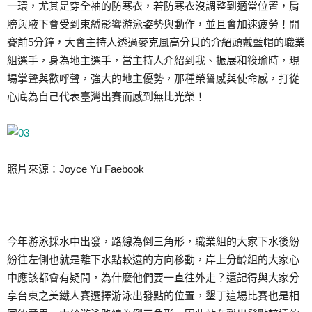
一環，尤其是穿全袖的防寒衣，若防寒衣沒調整到適當位置，肩
膀與腋下會受到束縛影響游泳姿勢與動作，並且會加速疲勞！開
賽前5分鐘，大會主持人透過麥克風高分貝的介紹頭戴藍帽的職業
組選手，身為地主選手，當主持人介紹到我、振展和筱瑜時，現
場掌聲與歡呼聲，強大的地主優勢，那種榮譽感與使命感，打從
心底為自己代表臺灣出賽而感到無比光榮！
照片來源：Joyce Yu Faebook
今年游泳採水中出發，路線為倒三角形，職業組的大家下水後紛
紛往左側也就是離下水點較遠的方向移動，岸上分齡組的大家心
中應該都會有疑問，為什麼他們要一直往外走？還記得與大家分
享台東之美鐵人賽選擇游泳出發點的位置，墾丁這場比賽也是相