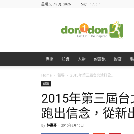
星期五, 7 8 月, 2026
Sign in / Join
Don1Don
動
一
動
專欄
知識
人物
越野跑
影音
裝
Home
報導
2015年第三屆台北渣打公...
報導
2015年第三屆
跑出信念，從新
By
林嘉芬
-
2015年2月10日