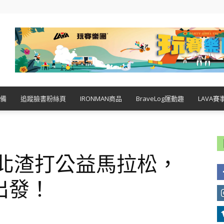
備
追蹤臉書粉絲頁
IRONMAN商品
BraveLog運動趣
LAVA賽
台北渣打公益馬拉松，
出發！