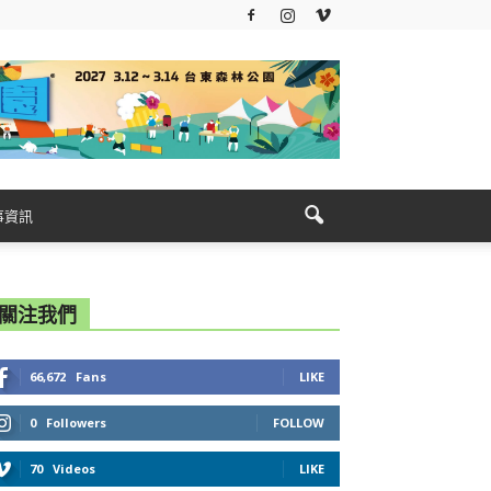
事資訊
關注我們
66,672
Fans
LIKE
0
Followers
FOLLOW
70
Videos
LIKE