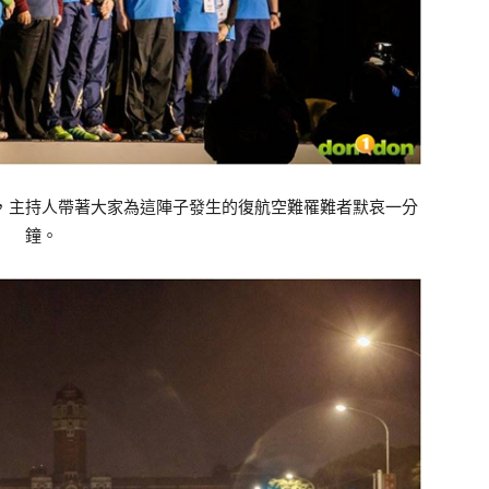
，主持人帶著大家為這陣子發生的復航空難罹難者默哀一分
鐘。