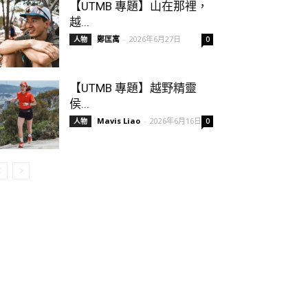
【UTMB 專題】山在那裡，
越...
鄭匡寓
-
2026年6月27日
人物
0
【UTMB 專題】越野精靈
侯...
Mavis Liao
-
2026年6月16日
人物
0