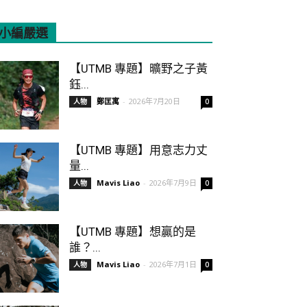
小編嚴選
All
Featured
More
【UTMB 專題】曠野之子黃
鈺...
鄭匡寓
-
2026年7月20日
人物
0
【UTMB 專題】用意志力丈
量...
Mavis Liao
-
2026年7月9日
人物
0
【UTMB 專題】想贏的是
誰？...
Mavis Liao
-
2026年7月1日
人物
0