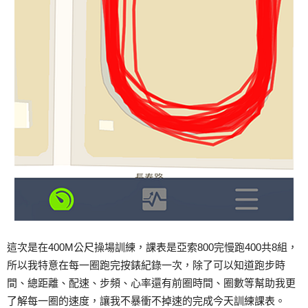
這次是在400M公尺操場訓練，課表是亞索800完慢跑400共8組，
所以我特意在每一圈跑完按錶紀錄一次，除了可以知道跑步時
間、總距離、配速、步頻、心率還有前圈時間、圈數等幫助我更
了解每一圈的速度，讓我不暴衝不掉速的完成今天訓練課表。