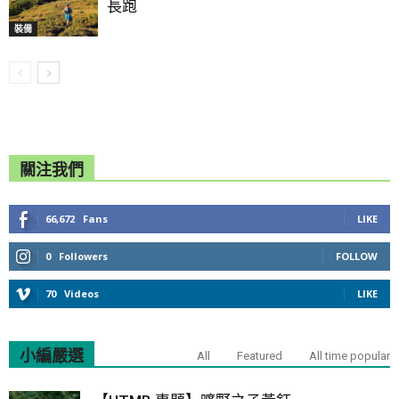
長跑
裝備
關注我們
66,672
Fans
LIKE
0
Followers
FOLLOW
70
Videos
LIKE
小編嚴選
All
Featured
All time popular