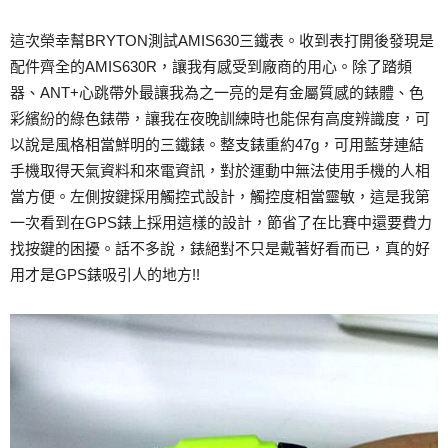
這次榮幸幫BRYTON測試AMIS630三鐵表。收到表打開後發現是
配件齊全的AMIS630R，讓我有感受到廠商的用心。除了踏頻
器、ANT+心跳帶外最讓我為之一亮的是有金屬質感的錶體、色
彩繽紛的綠色錶帶，讓我在夜晚訓練時也能保有高度辨識度，可
以說是風格相當鮮明的三鐵錶。整支錶重約47g，可用藍芽連結
手機取得天氣資料和來電資訊，對於運動中無法使用手機的人相
當方便。左側按鍵採用觸控式設計，觸控度相當靈敏，這是我第
一次看到在GPS錶上採用這樣的設計，節省了在比賽中還要費力
找按鍵的困擾。話不多說，錶絕對不只是戴著好看而已，真的好
用才是GPS錶吸引人的地方!!