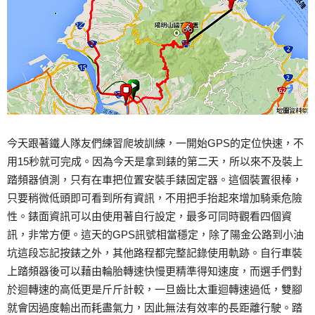
今天跟著鐵人隊友們練習爬坡訓練，一開始GPS的定位快速，不
用15秒就可完成。因為今天是拿到錶的第二天，所以來不及裝上
踏頻器偵測，只有在車把位置安裝手錶固定器。這個裝置很棒，
只要稍微低頭即可看到所有資訊，不用把手抬起來增加騎乘危險
性。錶面資訊可以由使用著自行設定，最多可同時觀看四個資
訊，非常方便。這天的GPS訊號相當穩定，除了陽金公路到小油
坑這段忘記按錶之外，其他路程都完整記錄使用軌跡。自行車裝
上踏頻器後可以藉由輪胎轉速快慢更精準得知速度，而選手們對
於迴轉速的高低更是斤斤計較，一旦齒比太重迴轉速過低，雙腳
就會因過度輸出而耗盡氣力，因此無法有效率的長距離行駛。踏