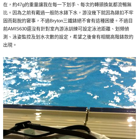
在，約47g的重量讓我在每一下划手、每次的轉頭換氣都流暢無
比。因為之前有戴過一般防水錶下水，游沒幾下就因為錶扣不牢
固而鬆脫的窘事，不過Bryton三鐵錶絕不會有這種困擾。不過目
前AMIS630還沒有針對室內游泳訓練可設定泳池距離、划頻偵
測、泳姿監控及划水次數的設定，希望之後會有相關高階錶款的
出現。