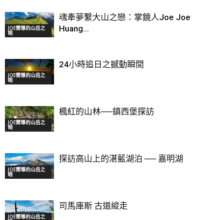
魂牽夢繫大山之戀：掌鏡人Joe Joe
Huang...
JOE嚮導的山岳之
眼
24小時追日之撼動瞬間
JOE嚮導的山岳之
眼
楓紅的山林──鎮西堡探訪
JOE嚮導的山岳之
眼
探訪高山上的湛藍湖泊 ── 嘉明湖
JOE嚮導的山岳之
眼
司馬庫斯 古道縱走
JOE嚮導的山岳之