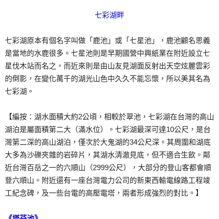
七彩湖畔
七彩湖原本有個名字叫做「鹿池」或「七星池」，鹿池顧名思義
是當地的水鹿很多。七星池則是早期國營中興紙業在附近設立七
星伐木站而名之，而近來則是由山友見湖面反射出天空炫麗雲彩
的倒影，在變化萬千的湖光山色中久久不能忘懷，所以美其名為
七彩湖。
【編按：湖水面積大約2公頃，相較於翠池，七彩湖在台灣的高山
湖泊是屬面積第二大（滿水位）。七彩湖最深可達10公尺，是台
灣第二深的高山湖泊，僅次於大鬼湖的34公尺深。其周圍和湖底
大多為沙礫夾雜的岩碎片，其湖水清澈見底，但不適合生飲。鄰
近台灣百岳之一的六順山（2999公尺），大部分的登山客都會順
登六順山。附近還有一座台灣電力公司的新東西輸電線路工程竣
工紀念碑，及一些台電的高壓電塔，兩者形成強烈的對比。】
《塔芬池》