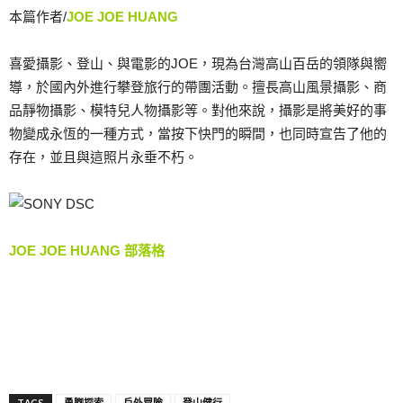
本篇作者/
JOE JOE HUANG
喜愛攝影、登山、與電影的JOE，現為台灣高山百岳的領隊與嚮
導，於國內外進行攀登旅行的帶團活動。擅長高山風景攝影、商
品靜物攝影、模特兒人物攝影等。對他來說，攝影是將美好的事
物變成永恆的一種方式，當按下快門的瞬間，也同時宣告了他的
存在，並且與這照片永垂不朽。
JOE JOE HUANG 部落格
TAGS
勇腳探索
戶外冒險
登山健行