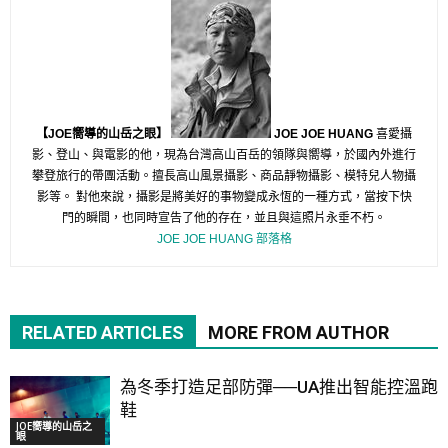
【JOE嚮導的山岳之眼】
JOE JOE HUANG
喜愛攝
影、登山、與電影的他，
現為台灣高山百岳的領隊與嚮導，
於國內外進行
攀登旅行的帶團活動。擅長高山風景攝影、
商品靜物攝影、模特兒人物攝
影等。 對他來說，攝影是將美好的事物變成永恆的一種方式，
當按下快
門的瞬間，也同時宣告了他的存在，
並且與這照片永垂不朽。
JOE JOE HUANG 部落格
RELATED ARTICLES
MORE FROM AUTHOR
為冬季打造足部防彈──UA推出智能控溫跑
鞋
JOE嚮導的山岳之
眼