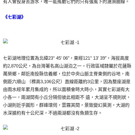
有人會投身去游水，唯一能搖動它們的只有強風下的漣漪曲線。
《七彩湖》
七彩湖地理位置為北緯23° 45′ 06″，東經121° 13′ 39″，海拔高度
約2,870公尺，為台灣著名高山湖泊之一，行政區域隸屬於花蓮縣
萬榮鄉，鄰近南投縣信義鄉，位於中央山脈主脊東側的谷地，南
側距六順山 （標高3,106公尺）直線距離約3公里，因為整座湖是
由雨水經年累月集成的，所以面積會時大時小，其實七彩湖有大
小各一，兩湖間有小丘分隔但彼此相距不 遠，大湖呈不規則狀，
小湖則近乎圓形，群峰環伺，雲霧其間，景致變幻莫測，大湖的
水深據約有十公尺深，不過兩湖都沒有魚類生存。