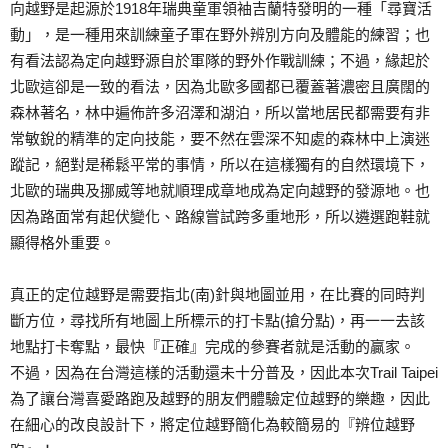
向越野是起源於1918年瑞典童軍領袖吉蘭特發明的一種「尋寶活
動」，是一種用來訓練童子軍在野外辨別方向及體能的練習；也
有看法認為定向越野源自於軍隊的野外作戰訓練；不過，緣起於
北歐這卻是一致的看法，因為北歐多國都已覆蓋著濃密且廣闊的
森林著名，林中遍佈許多沼澤和湖泊，所以當地居民都需要有非
常敏銳的精準的定向技能，要不然在雲深不知處的森林中上演迷
蹤記，絕對是稀鬆平常的事情，所以在這樣獨有的自然環境下，
北歐的瑞典及挪威等地就順理成章地成為定向越野的發源地。也
因為路面常有起伏變化、路線嘗試跨多重地形，所以遴選跑鞋就
顯得格外重要。
真正的定位越野是需要指北(南)針與地圖並用，在比賽的同時判
斷方位，尋找所有地圖上所標示的打卡點(搶分點)，再一一去該
地點打卡奪點，最快『正確』完成的參賽者就是活動的贏家。
不過，因為在台灣這樣的活動還未十分普及，因此本次Trail Taipei
為了讓台灣喜愛路跑及越野的朋友們體驗定位越野的樂趣，因此
在細心的改良設計下，將定位越野簡化為較簡易的『辨位越野