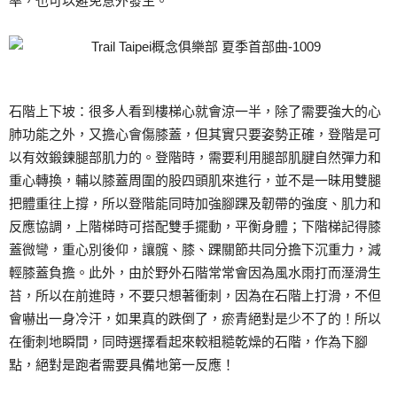
率，也可以避免意外發生。
石階上下坡：很多人看到樓梯心就會涼一半，除了需要強大的心
肺功能之外，又擔心會傷膝蓋，但其實只要姿勢正確，登階是可
以有效鍛鍊腿部肌力的。登階時，需要利用腿部肌腱自然彈力和
重心轉換，輔以膝蓋周圍的股四頭肌來進行，並不是一昧用雙腿
把體重往上撐，所以登階能同時加強腳踝及韌帶的強度、肌力和
反應協調，上階梯時可搭配雙手擺動，平衡身體；下階梯記得膝
蓋微彎，重心別後仰，讓髖、膝、踝關節共同分擔下沉重力，減
輕膝蓋負擔。此外，由於野外石階常常會因為風水雨打而溼滑生
苔，所以在前進時，不要只想著衝刺，因為在石階上打滑，不但
會嚇出一身冷汗，如果真的跌倒了，瘀青絕對是少不了的！所以
在衝刺地瞬間，同時選擇看起來較粗糙乾燥的石階，作為下腳
點，絕對是跑者需要具備地第一反應！