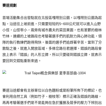
賽道規劃
首場活動集合出發點就在北投區嘎嘮別公園，以嘎嘮別公園為起
點，沿途往上坡前進，只需要短短的5~600公尺就可以進入山野
小徑，山徑窄小，兩旁有城市農夫的菜田果園，也有蔥鬱的樹林
竹林，連續的上坡路段也考驗著選手們的肌耐力與心肺功能，領
隊的執行教練們跑得飛快，後面的選手們追趕著辛苦，當到了分
散點之後，就進入開放區域，多條岔路任君選擇，錯誤的路段會
放上表示『錯誤』的人形立牌，所以只要碰到錯誤立牌，就表示
要回到交錯點重新來過。
賽道沿途都會有主辦單位以白色麵粉或是粉筆所佈下的標記，也
會利用自然工具（例如竹子、樹枝等）標示正確及錯誤的路線，
再再考驗著選手們是不是能夠在急於獲勝及競爭的壓力下辨別出