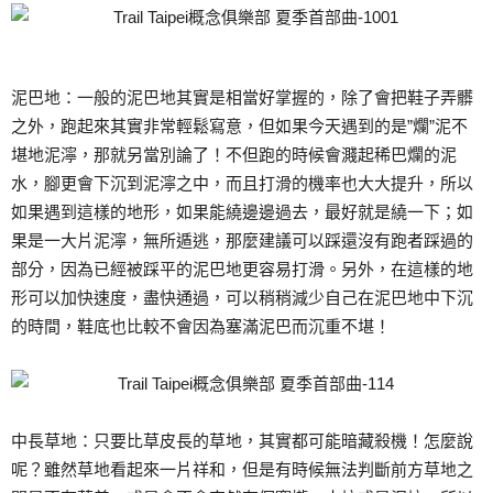
泥巴地：一般的泥巴地其實是相當好掌握的，除了會把鞋子弄髒
之外，跑起來其實非常輕鬆寫意，但如果今天遇到的是”爛”泥不
堪地泥濘，那就另當別論了！不但跑的時候會濺起稀巴爛的泥
水，腳更會下沉到泥濘之中，而且打滑的機率也大大提升，所以
如果遇到這樣的地形，如果能繞邊邊過去，最好就是繞一下；如
果是一大片泥濘，無所遁逃，那麼建議可以踩還沒有跑者踩過的
部分，因為已經被踩平的泥巴地更容易打滑。另外，在這樣的地
形可以加快速度，盡快通過，可以稍稍減少自己在泥巴地中下沉
的時間，鞋底也比較不會因為塞滿泥巴而沉重不堪！
中長草地：只要比草皮長的草地，其實都可能暗藏殺機！怎麼說
呢？雖然草地看起來一片祥和，但是有時候無法判斷前方草地之