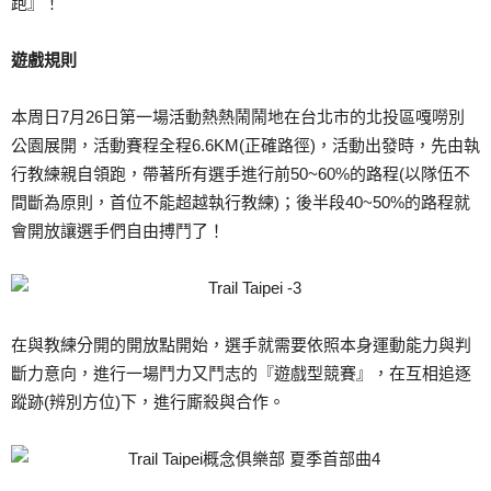
跑』！
遊戲規則
本周日7月26日第一場活動熱熱鬧鬧地在台北市的北投區嘎嘮別
公園展開，活動賽程全程6.6KM(正確路徑)，活動出發時，先由執
行教練親自領跑，帶著所有選手進行前50~60%的路程(以隊伍不
間斷為原則，首位不能超越執行教練)；後半段40~50%的路程就
會開放讓選手們自由搏鬥了！
在與教練分開的開放點開始，選手就需要依照本身運動能力與判
斷力意向，進行一場鬥力又鬥志的『遊戲型競賽』，在互相追逐
蹤跡(辨別方位)下，進行廝殺與合作。