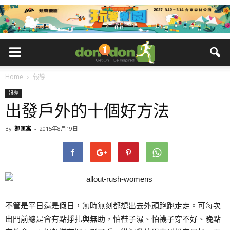
Home
報導
報導
出發戶外的十個好方法
By
鄭匡寓
-
2015年8月19日
不管是平日還是假日，無時無刻都想出去外頭跑跑走走。可每次
出門前總是會有點掙扎與無助，怕鞋子濕、怕襪子穿不好、晚點