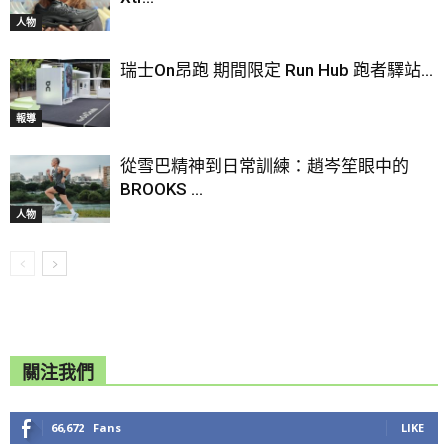
人物
瑞士On昂跑 期間限定 Run Hub 跑者驛站...
報導
從雪巴精神到日常訓練：趙岑笙眼中的
BROOKS ...
人物
關注我們
66,672
Fans
LIKE