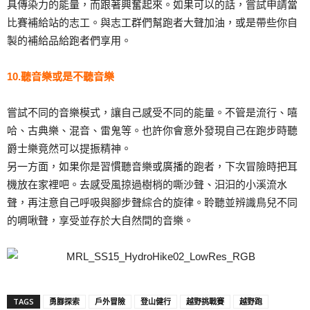
具傳染力的能量，而跟著興奮起來。如果可以的話，嘗試申請當
比賽補給站的志工。與志工群們幫跑者大聲加油，或是帶些你自
製的補給品給跑者們享用。
10.聽音樂或是不聽音樂
嘗試不同的音樂模式，讓自己感受不同的能量。不管是流行、嘻
哈、古典樂、混音、雷鬼等。也許你會意外發現自己在跑步時聽
爵士樂竟然可以提振精神。
另一方面，如果你是習慣聽音樂或廣播的跑者，下次冒險時把耳
機放在家裡吧。去感受風掠過樹梢的嘶沙聲、汩汩的小溪流水
聲，再注意自己呼吸與腳步聲綜合的旋律。聆聽並辨識鳥兒不同
的啁啾聲，享受並存於大自然間的音樂。
TAGS
勇腳探索
戶外冒險
登山健行
越野挑戰賽
越野跑