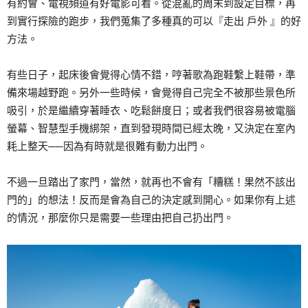
有約會、電視頻道有好電影可看。從混亂的周末到設定目標，再
到實行探險的跑步，我們蒐集了多種真的可以『走出 戶外 』的好
方法。
有些日子，起床後會覺得心情不錯，哼著歌為跑鞋繫上鞋帶，準
備來場越野跑。另外一些時候，會覺得自己完全不被那些景色所
吸引，於是繼續穿著睡衣、吃鬆餅度日；或者我們很容易被電腦
螢幕、智慧型手機綁架，直到發現時間已經太晚，又決定在室內
耗上整天──因為有時就是很難有動力出門。
不過一旦踏出了家門，當然，就再也不會有「糟糕！果然不該出
門的」的想法！反而是會為自己的決定感到開心。如果你有上述
的情況，那麼你只是需要一些理由把自己扔出門。