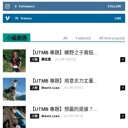
0
Followers
FOLLOW
70
Videos
LIKE
小編嚴選
All
Featured
All time popular
【UTMB 專題】曠野之子黃鈺...
鄭匡寓
-
2026年7月20日
人物
0
【UTMB 專題】用意志力丈量...
Mavis Liao
-
2026年7月9日
人物
0
【UTMB 專題】想贏的是誰？...
Mavis Liao
-
2026年7月1日
人物
0