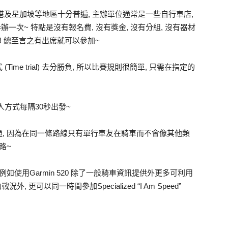
香港及星加坡等地區十分普遍, 主辦單位通常是一些自行車店,
一次~ 特點是沒有報名費, 沒有獎金, 沒有分組, 沒有器材
時! 總至言之有出席就可以參加~
me trial) 去分勝負, 所以比賽規則很簡單, 只需在指定的
是以個人方式每隔30秒出發~
, 因為在同一條路線只有單行車友在騎車而不會像其他類
路~
如使用Garmin 520 除了一般騎車資訊提供外更多可利用
 更可以同一時間參加Specialized “I Am Speed”