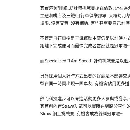
其實這類”聯誼式”計時挑戰賽遠在倫敦, 近在
主題咖啡店及三鐵/自行車俱樂部等, 大概每月舉辦
規限, 沒有交管, 沒有補給, 有些甚至要自己計
不管是自行車還是三鐵運動主要仍是以計時方式 (Ti
距離下完成便可而最快完成者當然就是冠軍嚕~
而Specialized “I Am Speed” 計時挑戰賽
另外採用個人計時方式出發的好處是不影響交通
型在同一時間出現一團車友, 有機會佔用更多道
然而科技進步可以令這活動更多人參與或分享, 例
其首創內置Strava功能可以實時在網路分享你的戰況外,
Strava網上挑戰賽, 有機會成為雙料冠軍喔~