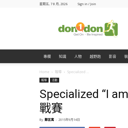
星期五, 7 8 月, 2026
Sign in / Join
Don1Don
動
一
動
專欄
知識
人物
越野跑
影音
裝
Home
報導
Specialized ...
報導
活動
Specialized “
戰賽
By
鄭匡寓
-
2015年9月14日