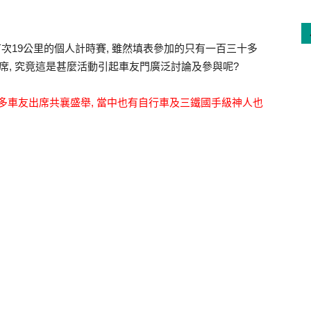
十日舉行了首次19公里的個人計時賽, 雖然填表參加的只有一百三十多
席, 究竟這是甚麼活動引起車友門廣泛討論及參與呢?
多車友出席共襄盛舉, 當中也有自行車及三鐵國手級神人也