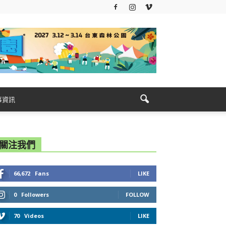
事資訊
關注我們
66,672
Fans
LIKE
0
Followers
FOLLOW
70
Videos
LIKE