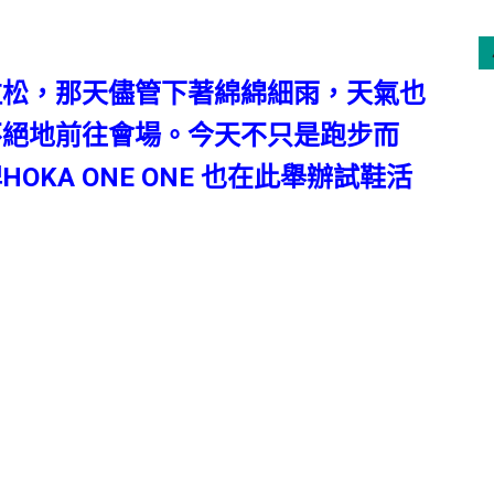
拉松，那天儘管下著綿綿細雨，天氣也
不絕地前往會場。今天不只是跑步而
KA ONE ONE 也在此舉辦試鞋活
。