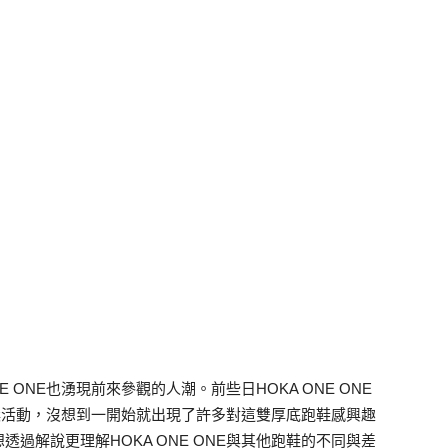
 ONE也湧現前來參觀的人潮。前些日HOKA ONE ONE
抽獎活動，沒想到一開始就出現了許多對這雙厚底跑鞋感興趣
過解說更理解HOKA ONE ONE與其他跑鞋的不同與差