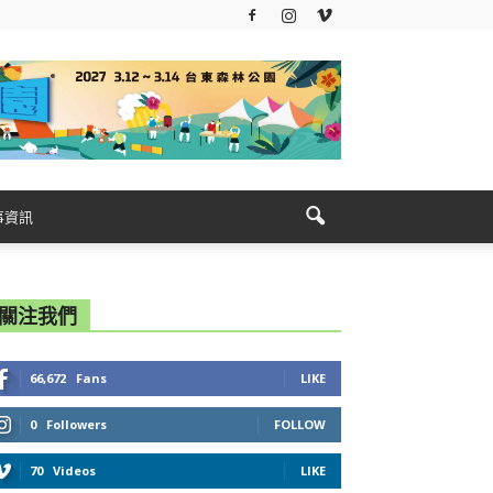
事資訊
關注我們
66,672
Fans
LIKE
0
Followers
FOLLOW
70
Videos
LIKE