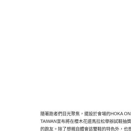
隨著跑者們目光聚焦，擺設於會場的HOKA ONE
TAIWAN宣布將在櫻木花道馬拉松舉辦試鞋
的跑友。除了想親自體會這雙鞋的特色外，也想透