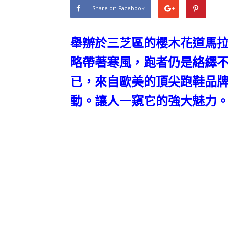
Share on Facebook
舉辦於三芝區的櫻木花道馬
略帶著寒風，跑者仍是絡繹
已，來自歐美的頂尖跑鞋品牌HO
動。讓人一窺它的強大魅力