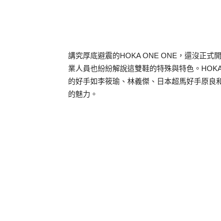
講究厚底避震的HOKA ONE ONE，還沒
業人員也紛紛解說這雙鞋的特殊與特色。HOKA
的好手如李筱瑜、林義傑、日本超馬好手原良
的魅力。