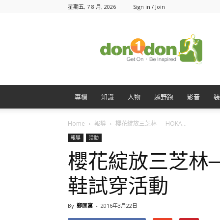
星期五, 7 8 月, 2026
Sign in / Join
Don1Don
動
一
動
專欄
知識
人物
越野跑
影音
裝
Home
報導
櫻花綻放三芝林──HOKA...
報導
活動
櫻花綻放三芝林──H
鞋試穿活動
By
鄭匡寓
-
2016年3月22日