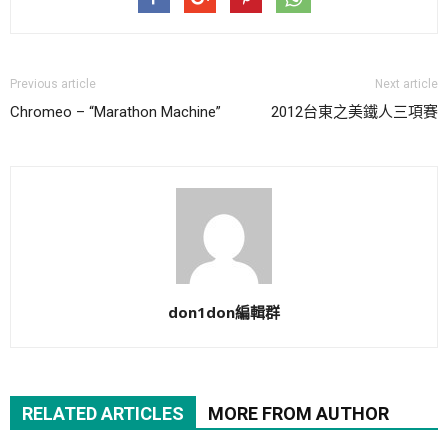
Previous article
Next article
Chromeo – “Marathon Machine”
2012台東之美鐵人三項賽
don1don編輯群
RELATED ARTICLES
MORE FROM AUTHOR