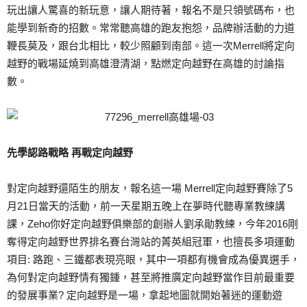
玩出讓人驚喜的新玩意，讓人期待著，報名不是只領號碼布，也
能學到新奇的招數。常常聽高雄的跑友抱怨，品牌辦活動的力道
鞭長莫及，跟台北相比，較少照顧到南部。這一次Merrell將定向
越野的戰場延燒到高雄澄清湖，點燃定向越野在高雄的討論指
數。
先學認路戰略 再戰定向越野
對定向越野還陌生的朋友，報名這一場 Merrell定向越野賽除了5
月21日當天的活動，前一天星期五晚上在夢時代聽專業教練講
課，Zeho你好定向越野俱樂部的創辦人劉承勛教練，今年2016剛
奪得定向越野世界排名賽台灣站的菁英組冠軍，也擅長多項運動
項目: 路跑、三鐵都表現亮眼，其中一項都有機會成為優異選手，
為何對定向越野情有獨鍾，甚至將推廣定向越野當作目前最重要
的發展事業? 定向越野是一場，拿起地圖就開始著迷的運動遊