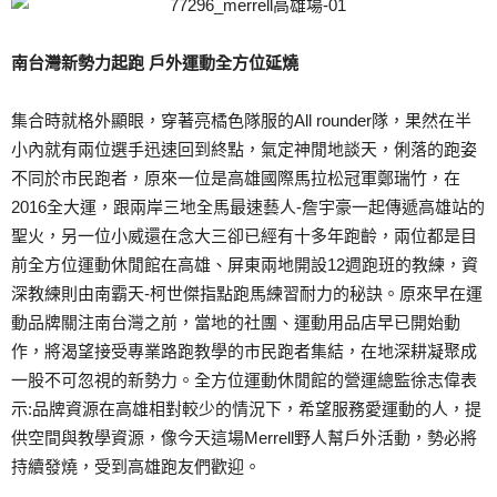
南台灣新勢力起跑 戶外運動全方位延燒
集合時就格外顯眼，穿著亮橘色隊服的All rounder隊，果然在半
小內就有兩位選手迅速回到終點，氣定神閒地談天，俐落的跑姿
不同於市民跑者，原來一位是高雄國際馬拉松冠軍鄭瑞竹，在
2016全大運，跟兩岸三地全馬最速藝人-詹宇豪一起傳遞高雄站的
聖火，另一位小威還在念大三卻已經有十多年跑齡，兩位都是目
前全方位運動休閒館在高雄、屏東兩地開設12週跑班的教練，資
深教練則由南霸天-柯世傑指點跑馬練習耐力的秘訣。原來早在運
動品牌關注南台灣之前，當地的社團、運動用品店早已開始動
作，將渴望接受專業路跑教學的市民跑者集結，在地深耕凝聚成
一股不可忽視的新勢力。全方位運動休閒館的營運總監徐志偉表
示:品牌資源在高雄相對較少的情況下，希望服務愛運動的人，提
供空間與教學資源，像今天這場Merrell野人幫戶外活動，勢必將
持續發燒，受到高雄跑友們歡迎。