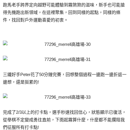
跑馬老手跨界定向越野可能體驗到霧煞煞的滋味，新手也可能搶
得先機跑出新領域，在這裡聚集，回到同樣的起點，同樣的條
件，找回對戶外運動喜愛的初衷。
三鐵好手Peter花了50分鐘完賽，回想整個過程一邊跑一邊折返一
邊想，還是挺累的!
完成了2/3以上的打卡點，選手秒速找回信心，狀態顯示已復活，
從舉棋不定變成勇往直前，下雨起霧算什麼，什麼都不能攔阻我
們征服所有打卡點!