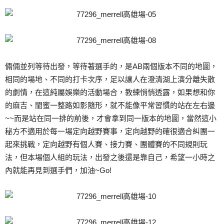
倆倆並列等待出發，等待著選手的，是AB兩個版本不同的地圖，
相同的場地、不同的打卡次序，足以讓人在澄清湖上演分離失散
的劇情，在這純屬娛樂的活動場合，教練悄悄透露，如果想和你
的麻吉、閨蜜一整路如影隨形，就不能像平常習慣的站在左右邊
~~而是站在同一排的前後，才會拿到同一版本的地圖，當然這小
秘方不適用於每一場定向越野賽事，定向越野的確很適合糾團一
起來挑戰，定向越野有個人賽、接力賽、團體賽的不同規則玩
法，但本場個人組的玩法，出發之後還是靠自己，希望一小時之
內就能再見到選手們，加油~Go!