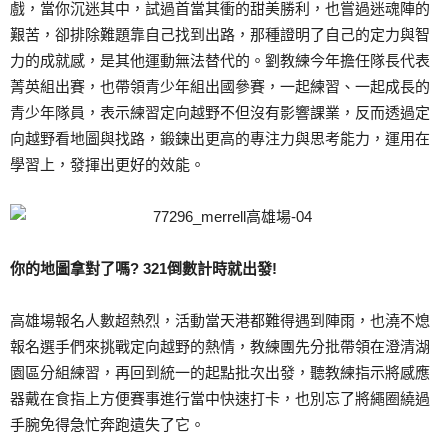
戲，當你沉迷其中，試過首當其衝的甜美勝利，也嘗過迷魂陣的
艱苦，卻排除難題靠自己找到出路，那種證明了自己的定力與智
力的成就感，是其他運動無法替代的。劉教練今年擔任隊長代表
菁英組出賽，也帶領青少年組出國參賽，一起練習、一起成長的
青少年隊員，表示練習定向越野不但沒有影響課業，反而透過定
向越野看地圖與找路，鍛鍊出更高的專注力與思考能力，運用在
學習上，發揮出更好的效能。
你的地圖拿對了嗎? 321倒數計時就出發!
高雄場報名人數超熱烈，活動當天港都難得遇到陣雨，也澆不熄
報名選手們來挑戰定向越野的熱情，教練團先分批帶領在澄清湖
園區分組練習，再回到統一的起點批次出發，聽教練指示將感應
器戴在食指上方便賽事進行當中快速打卡，也別忘了將繩圈繞過
手腕免得急忙奔跑遺失了它。