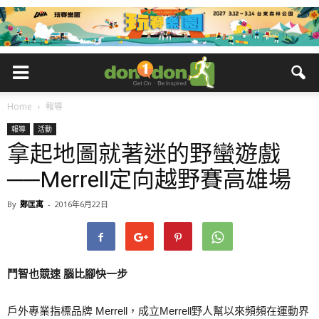
Home
報導
報導
活動
拿起地圖就著迷的野蠻遊戲
──Merrell定向越野賽高雄場
By
鄭匡寓
-
2016年6月22日
鬥智也競速 腦比腳快一步
戶外專業指標品牌 Merrell，成立Merrell野人幫以來頻頻在運動界