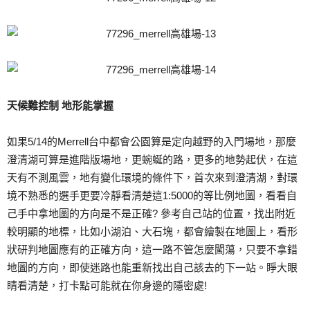
天候難控制 地形能掌握
如果5/14的Merrell台中都會公園算是定向越野的入門場地，那麼
澄清湖可算是進階版場地，更蜿蜒的路，更多的地勢起伏，在這
天有不測風雲，地有變化環境的條件下，首次來到澄清湖，對環
境不熟悉的選手更要冷靜看清楚這1:5000的等比例地圖，看看自
己手中拿地圖的方向是不是正確? 參考自己站的位置，找出附近
較明顯的地標，比如小湖泊、大石塊，都會繪製在地圖上，看形
狀研判地圖應有的正確方向，這一路不管怎麼闖蕩，只要不拿錯
地圖的方向，即使迷路也能重新找出自己該去的下一站。睜大眼
睛看清楚，打卡點可能就在你身邊的隱密處!