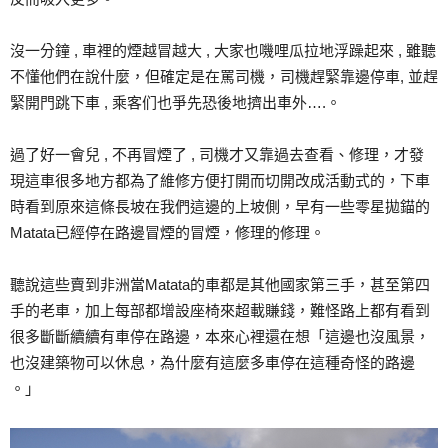
沒一分鐘 , 車裡的煙越冒越大 , 大家也嘰哩瓜拉地浮躁起來 , 雖聽
不懂他們在說什麼，但確定是在罵司機，司機趕緊靠邊停車, 並趕
緊開門跳下車 , 乘客们也爭先恐後地擠出車外….。
過了好一會兒 , 不再冒煙了 , 司機才又靠過去查看、修理，才發
現這車很多地方都為了維修方便打開而切開改成活動式的，下車
時看到原來這條長坡在我們這邊的上坡側，早有一些零星拋錨的
Matata已經停在路邊冒煙的冒煙，修理的修理。
聽說這些賣到非洲當Matata的車都是其他國家第三手，甚至第四
手的老車，加上每部都增設座椅來超載賺錢，難怪路上都有看到
很多斷斷續續有車停在路邊，本來心裡還在想「這邊也沒風景，
也沒建築物可以休息，為什麼有這麼多車停在這種奇怪的路邊
。」