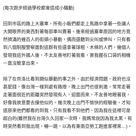
(每次跑步經過學校都會造成小騷動)
回到市區的路上大塞車，所有小販們都走上馬路中拿著一些讓人
大開眼界的東西對著每部車叫賣著。後來經過塞車原因的地方竟
然擠滿的幾百人的街頭小暴動，偶而還聽到尖叫或慘叫，只有看
到八個制服警察面對這群有些還拿著球棍，木條的人們，幾個人
發現我這外國人後，不太友善地盯著我看，害我握在口袋的相機
一直沒敢拿出來。
除了在奈洛比看到類似暴動的事之外，由於經濟問題，政府也沒
甚麼錢，像台灣一樣到處有路燈，晚上出門也很刺激，常常走著
走著面很近的距離突然發現有人，迎面而來，不友善地瞪著我，
好像我故意要去撞他似的。幾次晚上出門不愉快的經驗後，才知
道原來他們都看的到我，只有我看不到他們，因為我在這裡可是
超白的(雖然我在台灣久久回家一次時，我媽常說因為我太黑，有
時突然看到我出現，嚇一跳，以為有東南亞勞工跑進家裡來…)。