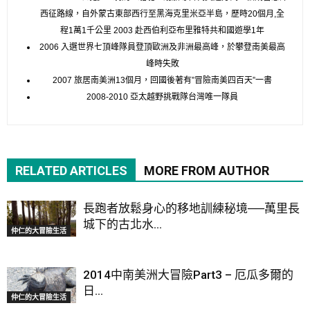
西征路線，自外蒙古東部西行至黑海克里米亞半島，歷時20個月,全
程1萬1千公里 2003 赴西伯利亞布里雅特共和國遊學1年
2006 入選世界七頂峰隊員登頂歐洲及非洲最高峰，於攀登南美最高
峰時失敗
2007 旅居南美洲13個月，回國後著有”冒險南美四百天”一書
2008-2010 亞太越野挑戰隊台灣唯一隊員
RELATED ARTICLES
MORE FROM AUTHOR
長跑者放鬆身心的移地訓練秘境──萬里長
城下的古北水...
仲仁的大冒險生活
2014中南美洲大冒險Part3 – 厄瓜多爾的
日...
仲仁的大冒險生活