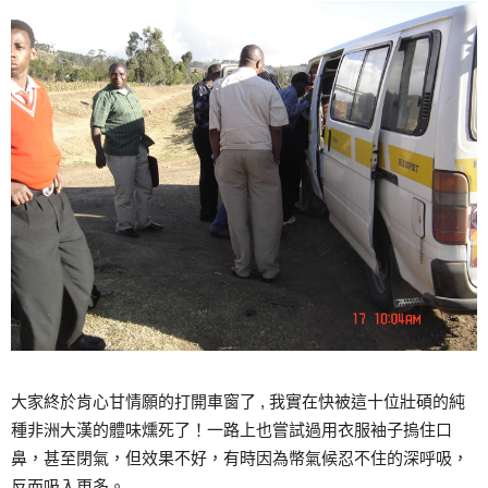
大家終於肯心甘情願的打開車窗了 , 我實在快被這十位壯碩的純
種非洲大漢的體味燻死了！一路上也嘗試過用衣服袖子摀住口
鼻，甚至閉氣，但效果不好，有時因為幣氣候忍不住的深呼吸，
反而吸入更多。