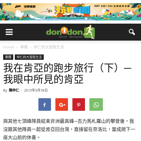
Home
專欄
仲仁的大冒險生活
專欄
仲仁的大冒險生活
我在肯亞的跑步旅行（下）─
我眼中所見的肯亞
By
陳仲仁
-
2013年3月18日
與其他七頂峰隊員結束非洲最高峰─吉力馬札羅山的攀登後，我
沒跟其他隊員一起從肯亞回台灣，直接留在奈洛比，當成爬下一
座大山前的休養。