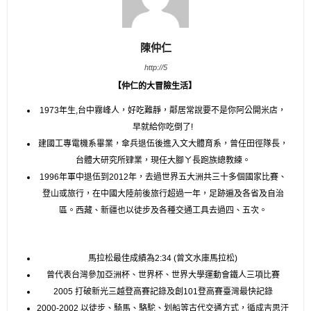
陳仲仁
http://5
【仲仁的大冒險生活】
1973年生,台中霧峰人，好吃難靜，鄰居常說要不是你阿公開米店，
早就給你吃倒了!
建國工專電機系畢業，傘兵退伍後進入文大體育系，曾任田徑隊長，
台體大研究所肄業，現任大腳ㄚ長跑族總教練。
1996年軍中退伍到2012年，去過世界五大洲共三十多個國家比賽、
登山或旅行，在中國大陸前後旅行超過一年，足跡遍及各省及自治
區。西藏、新疆也以徒步及各種交通工具去過四、五次。
馬拉松最佳成績為2:34 (曾文水庫馬拉松)
曾代表台灣參加亞洲杯、世界杯、世界大學運動會鐵人三項比賽
2005 打破新光三越登高賽記錄及創101登高賽臺灣最快記錄
2000-2002 以徒步、騎馬、駱駝、划船等古代交通方式，循成吉思汗