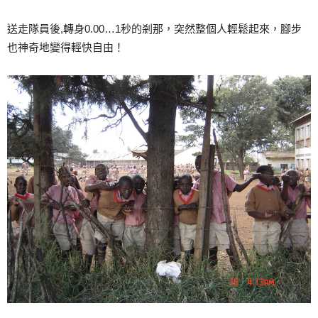
送走隊員後,轉身0.00…1秒的剎那，突然整個人輕鬆起來，腳步
也神奇地變得輕快自由！