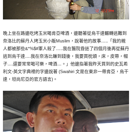
晚上坐在路邊吃烤玉米喝肯亞啤酒，邊聽著從烏干達輾轉逃難到
奈洛比的蘇丹人烤玉米小販Muslim，說著他的故事…..「我的親
人都被那些&*%$#軍人殺了…..我在醫院昏迷了四個月後再從蘇丹
逃到烏干達….我在奈洛比賺到錢後，我要買枕頭，床，皮帶，帽
子….還要常常喝可樂，啤酒…。」他邊指著我昨天買到的史瓦希
利文-英文字典裡的字邊說著 (Swahiri 文是在東非一帶肯亞，烏干
達，坦尚尼亞的官方語言)。