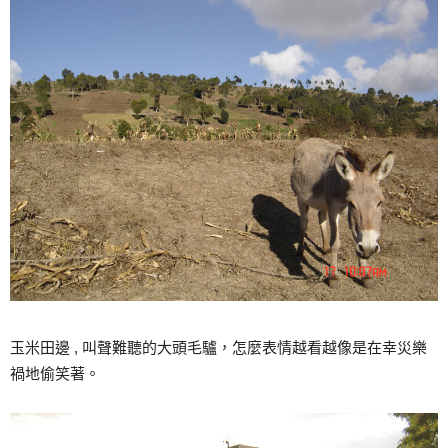
玉米田邊 , 叫聲難聽的大頭毛驢，怎麼表情越看越像是在幸災樂
禍地偷笑著。