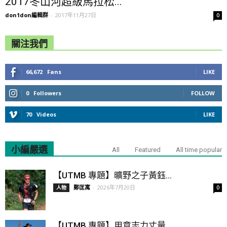
2017冬山河超級馬拉松...
don1don編輯群
-
2017年11月27日
0
關注我們
66,672
Fans
LIKE
0
Followers
FOLLOW
70
Videos
LIKE
小編嚴選
All
Featured
All time popular
【UTMB 專題】曠野之子黃鈺...
鄭匡寓
-
2026年7月20日
人物
0
【UTMB 專題】用意志力丈量...