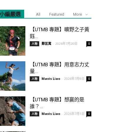
小編嚴選
All
Featured
More
【UTMB 專題】曠野之子黃
鈺...
鄭匡寓
-
2026年7月20日
人物
0
【UTMB 專題】用意志力丈
量...
Mavis Liao
-
2026年7月9日
人物
0
【UTMB 專題】想贏的是
誰？...
Mavis Liao
-
2026年7月1日
人物
0