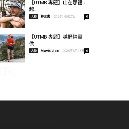
【UTMB 專題】山在那裡，
越...
鄭匡寓
-
2026年6月27日
人物
0
【UTMB 專題】越野精靈
侯...
Mavis Liao
-
2026年6月16日
人物
0