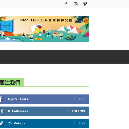
關注我們
66,672
Fans
LIKE
0
Followers
FOLLOW
70
Videos
LIKE