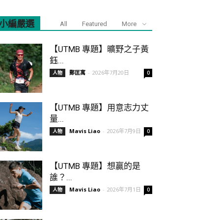
小編嚴選
All
Featured
More
【UTMB 專題】曠野之子黃
鈺...
鄭匡寓
-
2026年7月20日
人物
0
【UTMB 專題】用意志力丈
量...
Mavis Liao
-
2026年7月9日
人物
0
【UTMB 專題】想贏的是
誰？...
Mavis Liao
-
2026年7月1日
人物
0