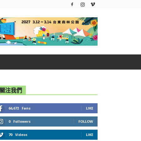
關注我們
66,672
Fans
LIKE
0
Followers
FOLLOW
70
Videos
LIKE