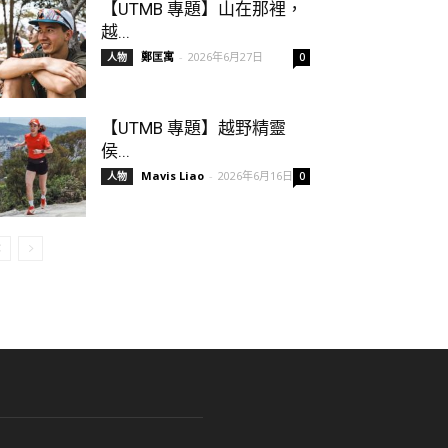
【UTMB 專題】山在那裡，
越...
鄭匡寓
-
2026年6月27日
人物
0
【UTMB 專題】越野精靈
侯...
Mavis Liao
-
2026年6月16日
人物
0