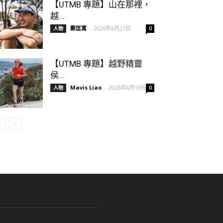
【UTMB 專題】山在那裡，
越...
鄭匡寓
-
2026年6月27日
人物
0
【UTMB 專題】越野精靈
侯...
Mavis Liao
-
2026年6月16日
人物
0