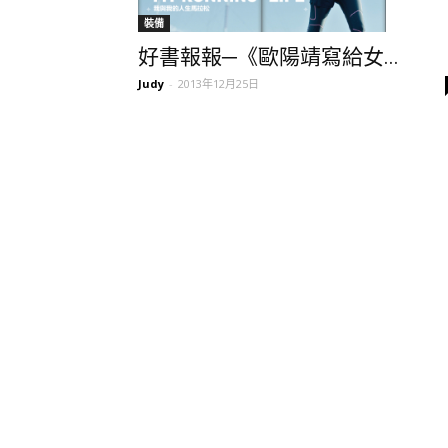
裝備
好書報報─《歐陽靖寫給女...
Judy
-
2013年12月25日