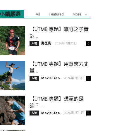
小編嚴選
All
Featured
More
【UTMB 專題】曠野之子黃
鈺...
鄭匡寓
-
2026年7月20日
人物
0
【UTMB 專題】用意志力丈
量...
Mavis Liao
-
2026年7月9日
人物
0
【UTMB 專題】想贏的是
誰？...
Mavis Liao
-
2026年7月1日
人物
0