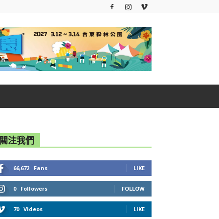
關注我們
66,672
Fans
LIKE
0
Followers
FOLLOW
70
Videos
LIKE