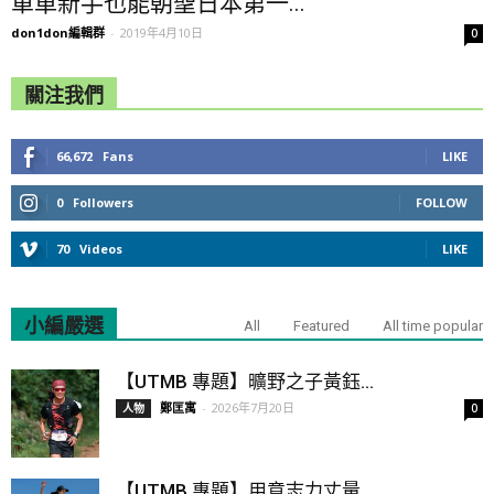
單車新手也能朝聖日本第一...
don1don編輯群
-
2019年4月10日
0
關注我們
66,672
Fans
LIKE
0
Followers
FOLLOW
70
Videos
LIKE
小編嚴選
All
Featured
All time popular
【UTMB 專題】曠野之子黃鈺...
鄭匡寓
-
2026年7月20日
人物
0
【UTMB 專題】用意志力丈量...