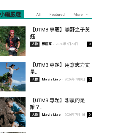
小編嚴選
All
Featured
More
【UTMB 專題】曠野之子黃
鈺...
鄭匡寓
-
2026年7月20日
人物
0
【UTMB 專題】用意志力丈
量...
Mavis Liao
-
2026年7月9日
人物
0
【UTMB 專題】想贏的是
誰？...
Mavis Liao
-
2026年7月1日
人物
0