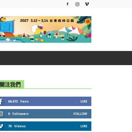
關注我們
66,672
Fans
LIKE
0
Followers
FOLLOW
70
Videos
LIKE