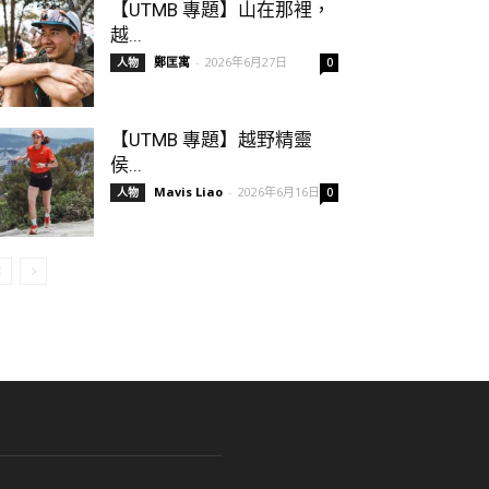
【UTMB 專題】山在那裡，
越...
鄭匡寓
-
2026年6月27日
人物
0
【UTMB 專題】越野精靈
侯...
Mavis Liao
-
2026年6月16日
人物
0