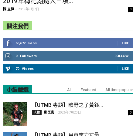
2019年梅花湖鐵人三項...
陳 立恒
-
2019年9月7日
0
關注我們
66,672
Fans
LIKE
0
Followers
FOLLOW
70
Videos
LIKE
小編嚴選
All
Featured
All time popular
【UTMB 專題】曠野之子黃鈺...
鄭匡寓
-
2026年7月20日
人物
0
【UTMB 專題】用意志力丈量...