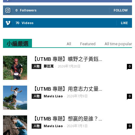
0
Followers
FOLLOW
70
Videos
LIKE
小編嚴選
All
Featured
All time popular
【UTMB 專題】曠野之子黃鈺...
鄭匡寓
-
2026年7月20日
人物
0
【UTMB 專題】用意志力丈量...
Mavis Liao
-
2026年7月9日
人物
0
【UTMB 專題】想贏的是誰？...
Mavis Liao
-
2026年7月1日
人物
0