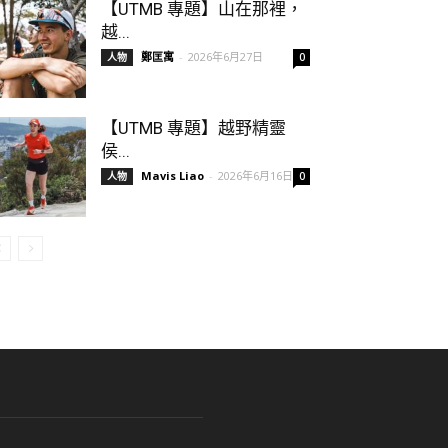
【UTMB 專題】山在那裡，
越...
鄭匡寓
-
2026年6月27日
人物
0
【UTMB 專題】越野精靈
侯...
Mavis Liao
-
2026年6月16日
人物
0