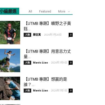
小編嚴選
All
Featured
More
【UTMB 專題】曠野之子黃
鈺...
鄭匡寓
-
2026年7月20日
人物
0
【UTMB 專題】用意志力丈
量...
Mavis Liao
-
2026年7月9日
人物
0
【UTMB 專題】想贏的是
誰？...
Mavis Liao
-
2026年7月1日
人物
0