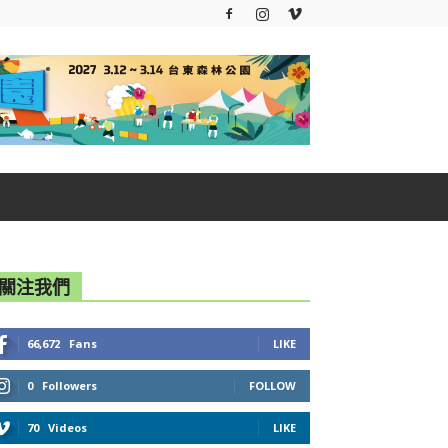
關注我們
66,672
Fans
LIKE
0
Followers
FOLLOW
70
Videos
LIKE