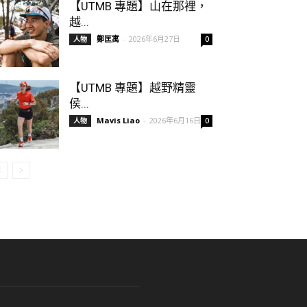
【UTMB 專題】山在那裡，
越...
鄭匡寓
-
2026年6月27日
人物
0
【UTMB 專題】越野精靈
侯...
Mavis Liao
-
2026年6月16日
人物
0