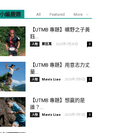
小編嚴選
All
Featured
More
【UTMB 專題】曠野之子黃
鈺...
鄭匡寓
-
2026年7月20日
人物
0
【UTMB 專題】用意志力丈
量...
Mavis Liao
-
2026年7月9日
人物
0
【UTMB 專題】想贏的是
誰？...
Mavis Liao
-
2026年7月1日
人物
0