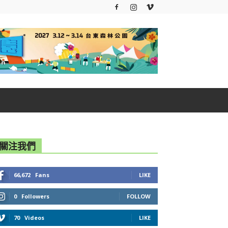
關注我們
66,672
Fans
LIKE
0
Followers
FOLLOW
70
Videos
LIKE