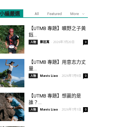
小編嚴選
All
Featured
More
【UTMB 專題】曠野之子黃
鈺...
鄭匡寓
-
2026年7月20日
人物
0
【UTMB 專題】用意志力丈
量...
Mavis Liao
-
2026年7月9日
人物
0
【UTMB 專題】想贏的是
誰？...
Mavis Liao
-
2026年7月1日
人物
0