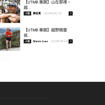
【UTMB 專題】山在那裡，
越...
鄭匡寓
-
2026年6月27日
人物
0
【UTMB 專題】越野精靈
侯...
Mavis Liao
-
2026年6月16日
人物
0