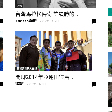
人物
台灣馬拉松傳奇 許績勝的...
don1don編輯群
-
2017年11月9日
0
0
嘉哲的真男人日記
閒聊2014年亞運田徑馬...
張嘉哲
-
2014年9月22日
0
0