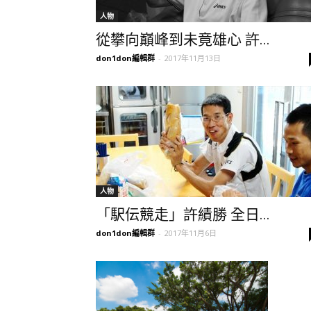
人物
從攀向巔峰到未竟雄心 許...
don1don編輯群
-
2017年11月13日
人物
「駅伝競走」許績勝 全日...
don1don編輯群
-
2017年11月6日