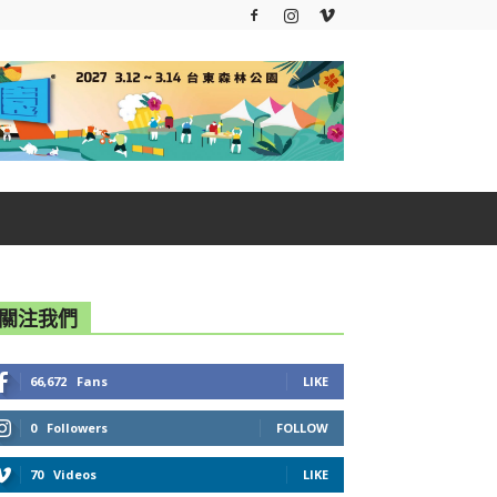
關注我們
66,672
Fans
LIKE
0
Followers
FOLLOW
70
Videos
LIKE