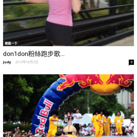
輕鬆一下
don1don粉絲跑步歌...
Judy
-
2013年10月3日
0