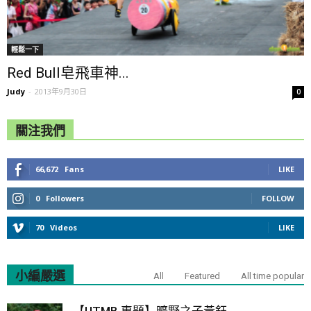
輕鬆一下
Red Bull皂飛車神...
Judy
-
2013年9月30日
0
關注我們
66,672
Fans
LIKE
0
Followers
FOLLOW
70
Videos
LIKE
小編嚴選
All
Featured
All time popular
【UTMB 專題】曠野之子黃鈺...