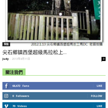
焦點
尖石鄉鎮西堡超級馬拉松上...
Judy
-
2013年4月11日
0
關注我們
66,672
Fans
LIKE
0
Followers
FOLLOW
70
Videos
LIKE