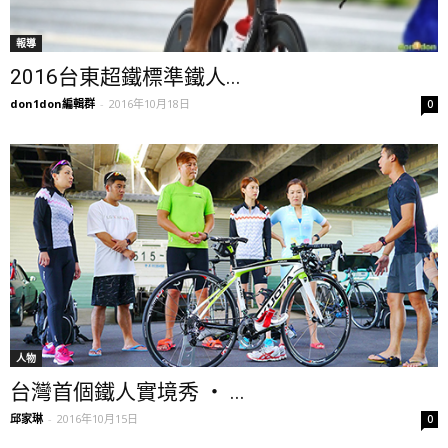
報導
2016台東超鐵標準鐵人...
don1don編輯群
-
2016年10月18日
0
人物
台灣首個鐵人實境秀 ‧ ...
邱家琳
-
2016年10月15日
0