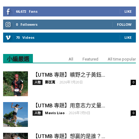
66,672
Fans
LIKE
0
Followers
FOLLOW
70
Videos
LIKE
小編嚴選
All
Featured
All time popular
【UTMB 專題】曠野之子黃鈺...
鄭匡寓
-
2026年7月20日
人物
0
【UTMB 專題】用意志力丈量...
Mavis Liao
-
2026年7月9日
人物
0
【UTMB 專題】想贏的是誰？...