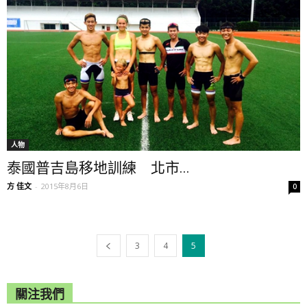
人物
泰國普吉島移地訓練 北市...
方 佳文
-
2015年8月6日
0
3
4
5
關注我們