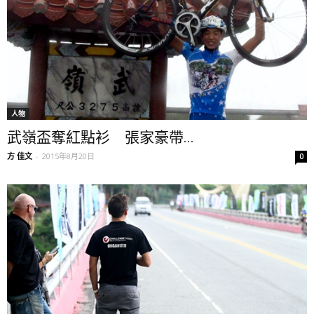
人物
武嶺盃奪紅點衫 張家豪帶...
方 佳文
-
2015年8月20日
0