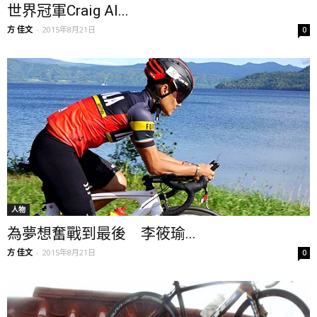
世界冠軍Craig Al...
方 佳文
-
2015年8月21日
0
人物
為夢想奮戰到最後 李筱瑜...
方 佳文
-
2015年8月21日
0